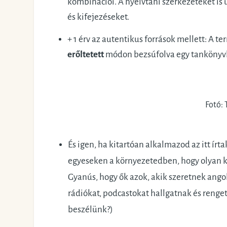
kombinációi. A nyelvtani szerkezeteket i
és kifejezéseket.
+ 1 érv az autentikus források mellett: A 
erőltetett
módon bezsúfolva egy tankönyv
Fotó:
És igen, ha kitartóan alkalmazod az itt írta
egyeseken a környezetedben, hogy olyan kö
Gyanús, hogy ők azok, akik szeretnek angol
rádiókat, podcastokat hallgatnak és renge
beszélünk?)