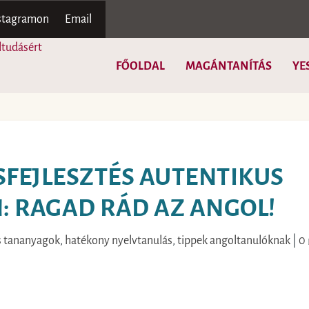
nstagramon
Email
FŐOLDAL
MAGÁNTANÍTÁS
YE
FEJLESZTÉS AUTENTIKUS
 RAGAD RÁD AZ ANGOL!
és tananyagok
,
hatékony nyelvtanulás
,
tippek angoltanulóknak
|
0