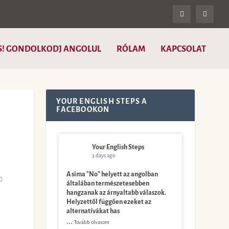
S! GONDOLKODJ ANGOLUL
RÓLAM
KAPCSOLAT
YOUR ENGLISH STEPS A
FACEBOOKON
Your English Steps
3 days ago
A sima "No" helyett az angolban
általában természetesebben
hangzanak az árnyaltabb válaszok.
Helyzettől függően ezeket az
alternatívákat has
...
Tovább olvasom