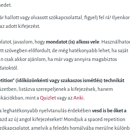
sedet.
allott vagy olvasott szókapcsolattal, figyelj fel rá! Ilyenkor
 adott kifejezést.
latot, javaslom, hogy
mondatot (is) alkoss vele
. Használhato
ott szövegben előfordult, de még hatékonyabb lehet, ha saját
n csak akkor ajánlom, ha már vagy annyira magabiztos
datoktól.
tition” (időközönkénti vagy szakaszos ismétlés) technikát
üzetben, listázva szerepeljenek a kifejezések, hanem
likációkban, mint a
Quizlet
vagy az
Anki
.
, a leghatékonyabb nyelvtanulás érdekében
vesd is be őket a
azd az új angol kifejezéseket! Mondjuk a spaced repetition
 szókapcsolatot, amelyik a feledés homályába merülne külön