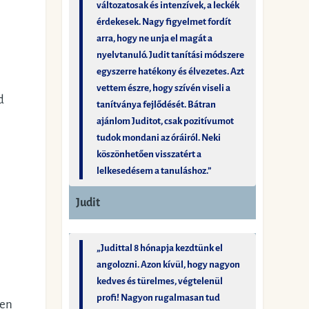
változatosak és intenzívek, a leckék
érdekesek. Nagy figyelmet fordít
arra, hogy ne unja el magát a
nyelvtanuló. Judit tanítási módszere
egyszerre hatékony és élvezetes. Azt
vettem észre, hogy szívén viseli a
d
tanítványa fejlődését. Bátran
ajánlom Juditot, csak pozitívumot
tudok mondani az óráiról. Neki
köszönhetően visszatért a
lelkesedésem a tanuláshoz.”
Judit
„Judittal 8 hónapja kezdtünk el
angolozni. Azon kívül, hogy nagyon
kedves és türelmes, végtelenül
profi! Nagyon rugalmasan tud
ben