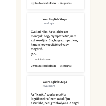
Ugrás a Facebook oldalra
·
Megosztás
Your English Steps
1 week ago
Gyakori hiba: ha valakire azt
mondjuk, hogy "sympathetic", nem
azt közöljük róla, hogy szimpatikus,
hanem hogy együttérző vagy
megértő.
(A "s
...
Tovább olvasom
Ugrás a Facebook oldalra
·
Megosztás
Your English Steps
2 weeks ago
Az "I can’t…" szerkezetről a
legtöbbször a "nem tudok" jut
eszünkbe, pedig több olyan élő angol