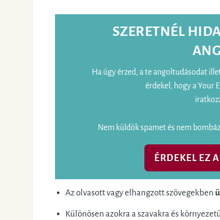
SZERETNÉL HIDA
ANG
Ha úgy érzed, a te angoltudásodat ille
érdekel, hogy a Your 
iratkoz
Nem küldök spamet és nem bombázla
ÉRDEKEL EZ 
Az olvasott vagy elhangzott szövegekben
ü
Különösen azokra a szavakra és környezetü