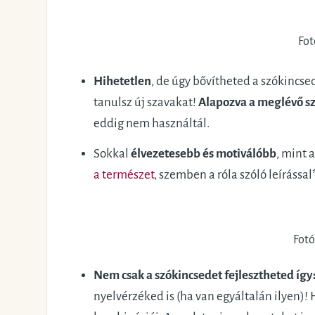
Fot
Hihetetlen
, de úgy bővítheted a szókincse
tanulsz új szavakat!
Alapozva a meglévő s
eddig nem használtál.
Sokkal
élvezetesebb és motiválóbb
, mint 
a természet
, szemben a róla szóló leírással
Fotó
Nem csak a szókincsedet fejlesztheted így:
nyelvérzéked is (ha van egyáltalán ilyen)! 