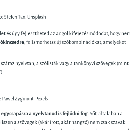
o: Stefen Tan, Unsplash
det és úgy fejlesztheted az angol kifejezésmódodat, hogy ne
zókincsedre
, felismerhetsz új szókombinációkat, amelyeket
a száraz nyelvtan, a szólisták vagy a tankönyvi szövegek (mint
*)
: Pawel Zygmunt, Pexels
 egycsapásra a nyelvtanod is fejlődni fog
. Sőt, általában a
Hiszen a szövegek (akár írott, akár hangzó) nem csak szavak