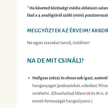
* Ha követed közösségi média oldalaim valam
lásd a 4 analógiáról szóló (mini) posztsoroza
MEGGYŐZTEK AZ ÉRVEIM? AKKOR 
Ne egyes szavakat tanulj, izoláltan!
NA DE MIT CSINÁLJ?
Hallgass (nézz) és olvass sok igazi, autent
hanganyagot (podcastokat, videókat, films
ismételni. (Olvashattad tőlem
itt
és
itt
is, 
ennek fontosságát hangsúlyozni.)