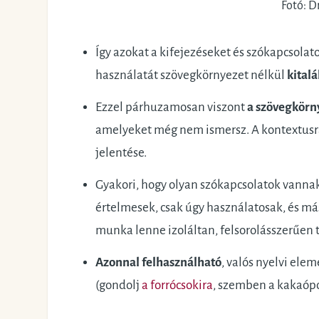
Fotó: D
Így azokat a kifejezéseket és szókapcsol
használatát szövegkörnyezet nélkül
kitalá
Ezzel párhuzamosan viszont
a szövegkörn
amelyeket még nem ismersz. A kontextusr
jelentése.
Gyakori, hogy olyan szókapcsolatok vanna
értelmesek, csak úgy használatosak, és más
munka lenne izoláltan, felsorolásszerűen t
Azonnal felhasználható
, valós nyelvi ele
(gondolj
a forrócsokira
, szemben a kakaópo