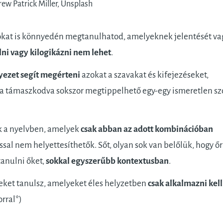
rew Patrick Miller, Unsplash
atokat is könnyedén megtanulhatod, amelyeknek jelentését va
lni vagy kilogikázni nem lehet
.
yezet segít megérteni
azokat a szavakat és kifejezéseket,
a támaszkodva sokszor megtippelhető egy-egy ismeretlen sz
k a nyelvben, amelyek
csak abban az adott kombinációban
sal nem helyettesíthetők. Sőt, olyan sok van belőlük, hogy őr
anulni őket,
sokkal egyszerűbb kontextusban
.
meket tanulsz, amelyeket éles helyzetben
csak alkalmazni kell
rral*)