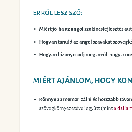
ERRŐL LESZ SZÓ:
Miért jó, ha az angol szókincsfejlesztés a
Hogyan tanuld az angol szavakat szövegkör
Hogyan bizonyosodj meg arról, hogy a meg
MIÉRT AJÁNLOM, HOGY KO
Könnyebb memorizálni
és
hosszabb távon
szövegkörnyezetével együtt (mint
a dalla