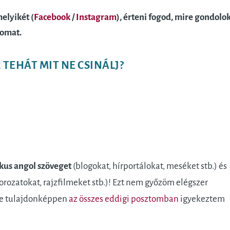
elyikét (
Facebook
/
Instagram
), érteni fogod, mire gondolok
tomat.
TEHÁT MIT NE CSINÁLJ?
ikus angol szöveget
(blogokat, hírportálokat, meséket stb.) és
orozatokat, rajzfilmeket stb.)! Ezt nem győzöm elégszer
de tulajdonképpen
az összes eddigi posztomban
igyekeztem