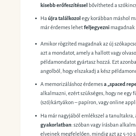
kisebb erőfeszítéssel
bővítheted a szókinc
Ha
újra találkozol
egy korábban máshol már h
már érdemes lehet
feljegyezni
magadnak az
Amikor rögzíted magadnak az új szókapcso
azt a mondatot, amely a hallott vagy olvas
példamondatot gyártasz hozzá. Ezt azonba
angolból, hogy elszakadj a kész példamon
A memorizáláshoz érdemes
a „spaced repe
alkalmazni, ezért szükséges, hogy ne egy f
(szó)kártyákon – papíron, vagy online app
Ha már nagyjából emlékszel a tanultakra
gyakorlatban
: szóban vagy írásban alkalm
elveinek megfelelően, mindig azt az 5-10