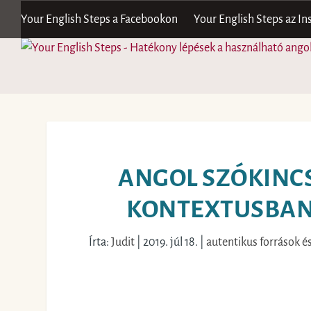
Your English Steps a Facebookon
Your English Steps az I
ANGOL SZÓKINCS
KONTEXTUSBAN:
Írta:
Judit
|
2019. júl 18.
|
autentikus források 