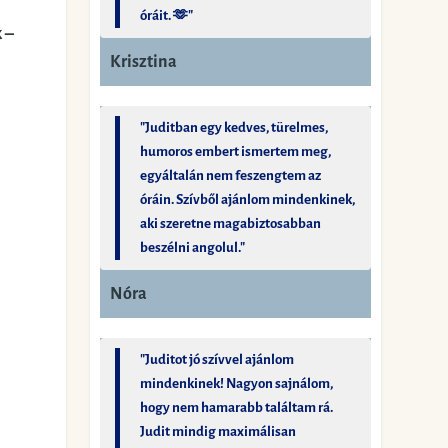
óráit. 🫶"
 –
Krisztina
"Juditban egy kedves, türelmes,
humoros embert ismertem meg,
egyáltalán nem feszengtem az
óráin. Szívből ajánlom mindenkinek,
aki szeretne magabiztosabban
beszélni angolul."
Nóra
"Juditot jó szívvel ajánlom
mindenkinek! Nagyon sajnálom,
hogy nem hamarabb találtam rá.
Judit mindig maximálisan