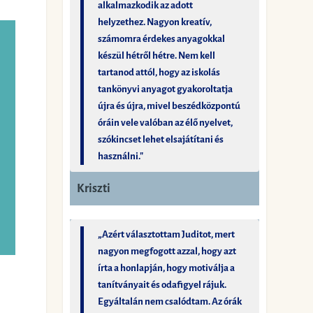
alkalmazkodik az adott
helyzethez. Nagyon kreatív,
számomra érdekes anyagokkal
készül hétről hétre. Nem kell
tartanod attól, hogy az iskolás
tankönyvi anyagot gyakoroltatja
újra és újra, mivel beszédközpontú
óráin vele valóban az élő nyelvet,
szókincset lehet elsajátítani és
használni."
Kriszti
„Azért választottam Juditot, mert
nagyon megfogott azzal, hogy azt
írta a honlapján, hogy motiválja a
tanítványait és odafigyel rájuk.
Egyáltalán nem csalódtam. Az órák