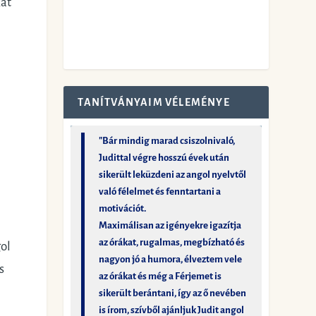
at
TANÍTVÁNYAIM VÉLEMÉNYE
"Bár mindig marad csiszolnivaló,
Judittal végre hosszú évek után
sikerült leküzdeni az angol nyelvtől
való félelmet és fenntartani a
motivációt.
Maximálisan az igényekre igazítja
az órákat, rugalmas, megbízható és
ol
nagyon jó a humora, élveztem vele
s
az órákat és még a Férjemet is
sikerült berántani, így az ő nevében
is írom, szívből ajánljuk Judit angol