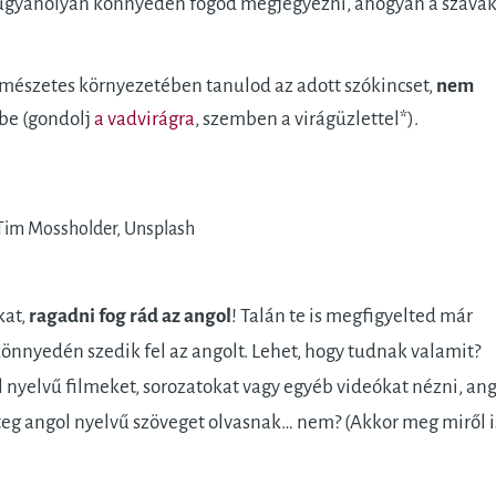
s ugyanolyan könnyedén fogod megjegyezni, ahogyan a szavak
természetes környezetében tanulod az adott szókincset,
nem
be (gondolj
a vadvirágra
, szemben a virágüzlettel*).
 Tim Mossholder, Unsplash
kat,
ragadni fog rád az angol
! Talán te is megfigyelted már
nnyedén szedik fel az angolt. Lehet, hogy tudnak valamit?
 nyelvű filmeket, sorozatokat vagy egyéb videókat nézni, ang
teg angol nyelvű szöveget olvasnak… nem? (Akkor meg miről i