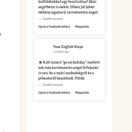
külföldiekkel egy fesztiválon? Akár
segíthetsz is nekik. Ehhez jól jöhet
néhány egyszerű, természetes angol
...
Tovább olvasom
Ugrás a Facebook oldalra
·
Megosztás
m
Your English Steps
1 month ago
☀️ A jól ismert "go on holiday" mellett
sok más természetes angol kifejezés
is van, ha a nyári szabadságról és a
pihenésről beszélünk. Példá
...
Tovább olvasom
Ugrás a Facebook oldalra
·
Megosztás