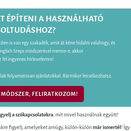
T ÉPÍTENI A HASZNÁLHATÓ
OLTUDÁSHOZ?
tően is van egy szakadék, amit át kéne hidalni valahogy, és
English Steps módszerével menne-e, akkor
z fel ingyenes hírlevelemre!
k folyamatosan ajánlatokkal. Bármikor leiratkozhatsz.
A MÓDSZER, FELIRATKOZOM!
gyelj a szókapcsolatokra
: mit mivel használnak együtt!
kre figyelj, amelyeket amúgy, külön-külön
már ismertél
! Így