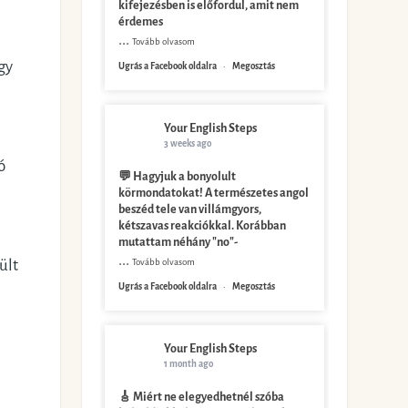
kifejezésben is előfordul, amit nem
érdemes
...
Tovább olvasom
gy
Ugrás a Facebook oldalra
·
Megosztás
Your English Steps
3 weeks ago
ó
💬 Hagyjuk a bonyolult
körmondatokat! A természetes angol
beszéd tele van villámgyors,
kétszavas reakciókkal. Korábban
mutattam néhány "no"-
...
Tovább olvasom
ült
Ugrás a Facebook oldalra
·
Megosztás
Your English Steps
1 month ago
🎸 Miért ne elegyedhetnél szóba