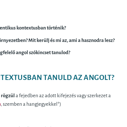
utentikus kontextusban történik?
nyezetben? Mit kerülj és mi az, ami a hasznodra lesz?
felelő angol szókincset tanulod?
NTEXTUSBAN TANULD AZ ANGOLT?
 rögzül
a fejedben az adott kifejezés vagy szerkezet a
m
, szemben a hangjegyekkel*)