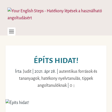
ÉPÍTS HIDAT!
Írta:
Judit
|
2021. ápr 28.
|
autentikus források és
tananyagok
,
hatékony nyelvtanulás
,
tippek
angoltanulóknak
|
0