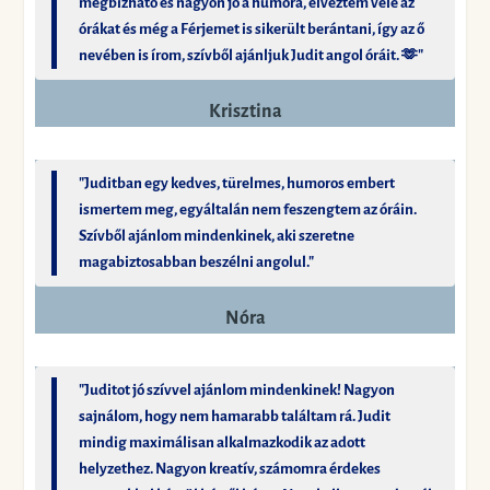
megbízható és nagyon jó a humora, élveztem vele az
órákat és még a Férjemet is sikerült berántani, így az ő
nevében is írom, szívből ajánljuk Judit angol óráit. 🫶"
Krisztina
"Juditban egy kedves, türelmes, humoros embert
ismertem meg, egyáltalán nem feszengtem az óráin.
Szívből ajánlom mindenkinek, aki szeretne
magabiztosabban beszélni angolul."
Nóra
"Juditot jó szívvel ajánlom mindenkinek! Nagyon
sajnálom, hogy nem hamarabb találtam rá. Judit
mindig maximálisan alkalmazkodik az adott
helyzethez. Nagyon kreatív, számomra érdekes