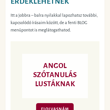
ÉRDEKLEHETNEK
Itt a jobbra – balra nyilakkal lapozhatsz további,
kapcsolódó írásaim között, de a fenti BLOG
menüpontot is meglátogathatod.
ANGOL
SZÓTANULÁS
LUSTÁKNAK
ELOLVASNÁM