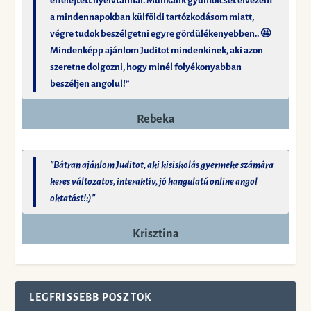
elfelejtett nyelvtannal. Munkánk gyümölcsét élvezem
a mindennapokban külföldi tartózkodásom miatt,
végre tudok beszélgetni egyre gördülékenyebben.. 🤩
Mindenképp ajánlom Juditot mindenkinek, aki azon
szeretne dolgozni, hogy minél folyékonyabban
beszéljen angolul!”
Rebeka
"Bátran ajánlom Juditot, aki kisiskolás gyermeke számára
keres változatos, interaktív, jó hangulatú online angol
oktatást!:)"
Krisztina
LEGFRISSEBB POSZTOK