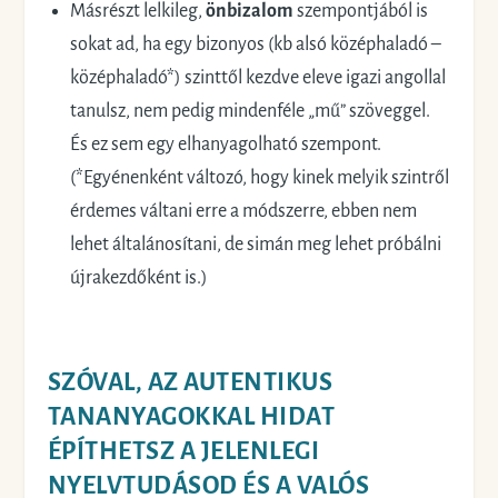
Másrészt lelkileg,
önbizalom
szempontjából is
sokat ad, ha egy bizonyos (kb alsó középhaladó –
középhaladó*) szinttől kezdve eleve igazi angollal
tanulsz, nem pedig mindenféle „mű” szöveggel.
És ez sem egy elhanyagolható szempont.
(*Egyénenként változó, hogy kinek melyik szintről
érdemes váltani erre a módszerre, ebben nem
lehet általánosítani, de simán meg lehet próbálni
újrakezdőként is.)
SZÓVAL, AZ AUTENTIKUS
TANANYAGOKKAL HIDAT
ÉPÍTHETSZ A JELENLEGI
NYELVTUDÁSOD ÉS A VALÓS