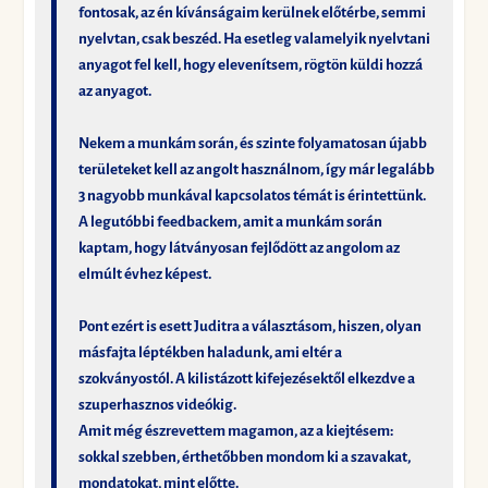
fontosak, az én kívánságaim kerülnek előtérbe, semmi
nyelvtan, csak beszéd. Ha esetleg valamelyik nyelvtani
anyagot fel kell, hogy elevenítsem, rögtön küldi hozzá
az anyagot.
Nekem a munkám során, és szinte folyamatosan újabb
területeket kell az angolt használnom, így már legalább
3 nagyobb munkával kapcsolatos témát is érintettünk.
A legutóbbi feedbackem, amit a munkám során
kaptam, hogy látványosan fejlődött az angolom az
elmúlt évhez képest.
Pont ezért is esett Juditra a választásom, hiszen, olyan
másfajta léptékben haladunk, ami eltér a
szokványostól. A kilistázott kifejezésektől elkezdve a
szuperhasznos videókig.
Amit még észrevettem magamon, az a kiejtésem:
sokkal szebben, érthetőbben mondom ki a szavakat,
mondatokat, mint előtte.