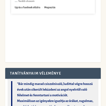
...
Tovább olvasom
Ugrás a Facebook oldalra
·
Megosztás
TANÍTVÁNYAIM VÉLEMÉNYE
"Bár mindig marad csiszolnivaló, Judittal végre hosszú
évek után sikerült leküzdeni az angol nyelvtől való
félelmet és fenntartani a motivációt.
Maximálisan az igényekre igazítja az órákat, rugalmas,