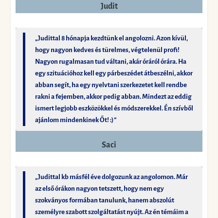
Judit
„Judittal 8 hónapja kezdtünk el angolozni. Azon kívül,
hogy nagyon kedves és türelmes, végtelenül profi!
Nagyon rugalmasan tud váltani, akár óráról órára. Ha
egy szituációhoz kell egy párbeszédet átbeszélni, akkor
abban segít, ha egy nyelvtani szerkezetet kell rendbe
rakni a fejemben, akkor pedig abban. Mindezt az eddig
ismert legjobb eszközökkel és módszerekkel. Én szívből
ajánlom mindenkinek Őt! :)”
Saci
„Judittal kb másfél éve dolgozunk az angolomon. Már
az első órákon nagyon tetszett, hogy nem egy
szokványos formában tanulunk, hanem abszolút
személyre szabott szolgáltatást nyújt. Az én témáim a