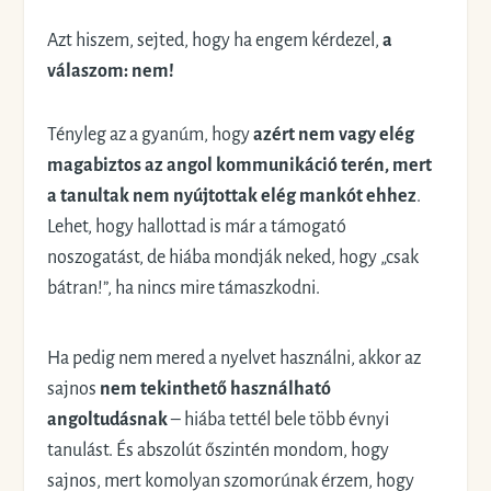
Azt hiszem, sejted, hogy ha engem kérdezel,
a
válaszom: nem!
Tényleg az a gyanúm, hogy
azért nem vagy elég
magabiztos az angol kommunikáció terén, mert
a tanultak nem nyújtottak elég mankót ehhez
.
Lehet, hogy hallottad is már a támogató
noszogatást, de hiába mondják neked, hogy „csak
bátran!”, ha nincs mire támaszkodni.
Ha pedig nem mered a nyelvet használni, akkor az
sajnos
nem tekinthető használható
angoltudásnak
– hiába tettél bele több évnyi
tanulást. És abszolút őszintén mondom, hogy
sajnos, mert komolyan szomorúnak érzem, hogy