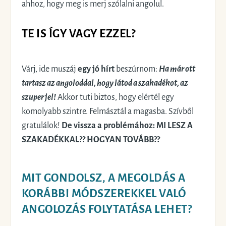
ahhoz, hogy meg is merj szólalni angolul.
TE IS ÍGY VAGY EZZEL?
Várj, ide muszáj
egy jó hírt
beszúrnom:
Ha már ott
tartasz az angoloddal, hogy látod a szakadékot, az
szuper jel!
Akkor tuti biztos, hogy elértél egy
komolyabb szintre. Felmásztál a magasba. Szívből
gratulálok!
De vissza a problémához: MI LESZ A
SZAKADÉKKAL?? HOGYAN TOVÁBB??
MIT GONDOLSZ, A MEGOLDÁS A
KORÁBBI MÓDSZEREKKEL VALÓ
ANGOLOZÁS FOLYTATÁSA LEHET?