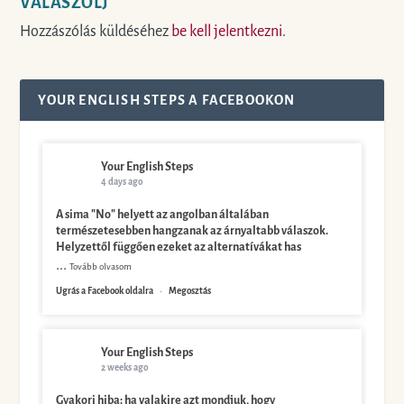
VÁLASZOLJ
Hozzászólás küldéséhez
be kell jelentkezni
.
YOUR ENGLISH STEPS A FACEBOOKON
Your English Steps
4 days ago
A sima "No" helyett az angolban általában
természetesebben hangzanak az árnyaltabb válaszok.
Helyzettől függően ezeket az alternatívákat has
...
Tovább olvasom
Ugrás a Facebook oldalra
·
Megosztás
Your English Steps
2 weeks ago
Gyakori hiba: ha valakire azt mondjuk, hogy