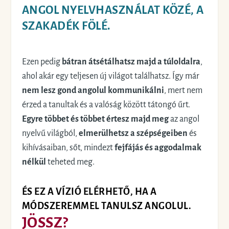
ANGOL NYELVHASZNÁLAT KÖZÉ, A
SZAKADÉK FÖLÉ.
Ezen pedig
bátran átsétálhatsz majd a túloldalra
,
ahol akár egy teljesen új világot találhatsz. Így már
nem lesz gond angolul kommunikálni
, mert nem
érzed a tanultak és a valóság között tátongó űrt.
Egyre többet és többet értesz majd meg
az angol
nyelvű világból,
elmerülhetsz a szépségeiben
és
kihívásaiban, sőt, mindezt
fejfájás és aggodalmak
nélkül
teheted meg.
ÉS EZ A VÍZIÓ ELÉRHETŐ, HA A
MÓDSZEREMMEL TANULSZ ANGOLUL.
JÖSSZ?