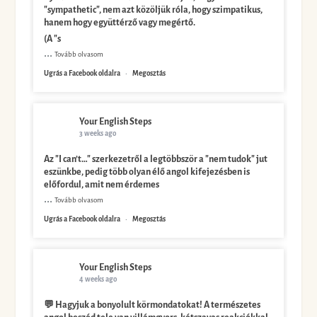
"sympathetic", nem azt közöljük róla, hogy szimpatikus,
hanem hogy együttérző vagy megértő.
(A "s
...
Tovább olvasom
Ugrás a Facebook oldalra
·
Megosztás
Your English Steps
3 weeks ago
Az "I can’t…" szerkezetről a legtöbbször a "nem tudok" jut
eszünkbe, pedig több olyan élő angol kifejezésben is
előfordul, amit nem érdemes
...
Tovább olvasom
Ugrás a Facebook oldalra
·
Megosztás
Your English Steps
4 weeks ago
💬 Hagyjuk a bonyolult körmondatokat! A természetes