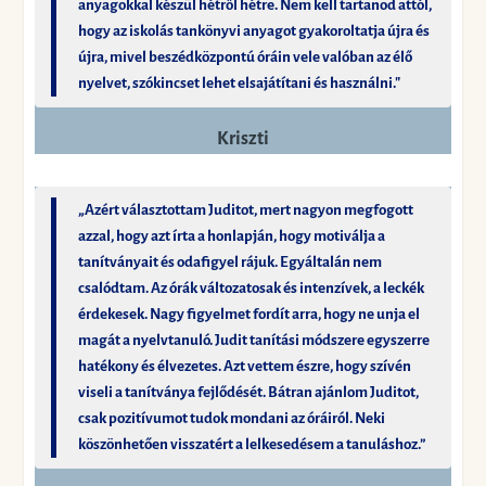
anyagokkal készül hétről hétre. Nem kell tartanod attól,
hogy az iskolás tankönyvi anyagot gyakoroltatja újra és
újra, mivel beszédközpontú óráin vele valóban az élő
nyelvet, szókincset lehet elsajátítani és használni."
Kriszti
„Azért választottam Juditot, mert nagyon megfogott
azzal, hogy azt írta a honlapján, hogy motiválja a
tanítványait és odafigyel rájuk. Egyáltalán nem
csalódtam. Az órák változatosak és intenzívek, a leckék
érdekesek. Nagy figyelmet fordít arra, hogy ne unja el
magát a nyelvtanuló. Judit tanítási módszere egyszerre
hatékony és élvezetes. Azt vettem észre, hogy szívén
viseli a tanítványa fejlődését. Bátran ajánlom Juditot,
csak pozitívumot tudok mondani az óráiról. Neki
köszönhetően visszatért a lelkesedésem a tanuláshoz.”