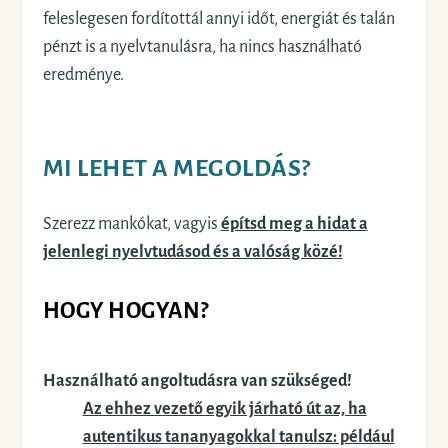
feleslegesen fordítottál annyi időt, energiát és talán
pénzt is a nyelvtanulásra, ha nincs használható
eredménye.
MI LEHET A MEGOLDÁS?
Szerezz mankókat, vagyis
építsd meg a hidat a
jelenlegi nyelvtudásod és a valóság közé!
HOGY HOGYAN?
Használható angoltudásra van szükséged!
Az ehhez vezető egyik járható út az, ha
autentikus tananyagokkal tanulsz: például