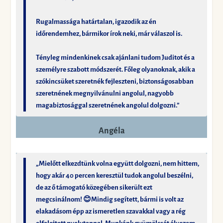
Rugalmassága határtalan, igazodik az én
időrendemhez, bármikor írok neki, már válaszol is.
Tényleg mindenkinek csak ajánlani tudom Juditot és a
személyre szabott módszerét. Főleg olyanoknak, akik a
szókincsüket szeretnék fejleszteni, biztonságosabban
szeretnének megnyilvánulni angolul, nagyobb
magabiztosággal szeretnének angolul dolgozni.”
Angéla
„Mielőtt elkezdtünk volna együtt dolgozni, nem hittem,
hogy akár 40 percen keresztül tudok angolul beszélni,
de az ő támogató közegében sikerült ezt
megcsinálnom! 😊Mindig segített, bármi is volt az
elakadásom épp az ismeretlen szavakkal vagy a rég