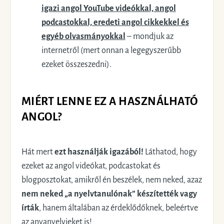
igazi angol YouTube videókkal, angol
podcastokkal, eredeti angol cikkekkel és
egyéb olvasmányokkal
– mondjuk az
internetről (mert onnan a legegyszerűbb
ezeket összeszedni).
MIÉRT LENNE EZ A HASZNÁLHATÓ
ANGOL?
Hát mert
ezt használják igazából!
Láthatod, hogy
ezeket az angol videókat, podcastokat és
blogposztokat, amikről én beszélek, nem neked, azaz
nem neked „a nyelvtanulónak” készítették vagy
írták
, hanem általában az érdeklődőknek, beleértve
az anyanyelvieket is!