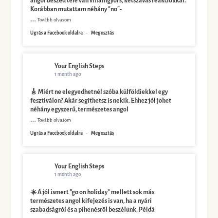
angol beszéd tele van villámgyors, kétszavas reakciókkal.
Korábban mutattam néhány "no"-
...
Tovább olvasom
Ugrás a Facebook oldalra
·
Megosztás
Your English Steps
1 month ago
🎸 Miért ne elegyedhetnél szóba külföldiekkel egy
fesztiválon? Akár segíthetsz is nekik. Ehhez jól jöhet
néhány egyszerű, természetes angol
...
Tovább olvasom
Ugrás a Facebook oldalra
·
Megosztás
Your English Steps
1 month ago
☀️ A jól ismert "go on holiday" mellett sok más
természetes angol kifejezés is van, ha a nyári
szabadságról és a pihenésről beszélünk. Példá