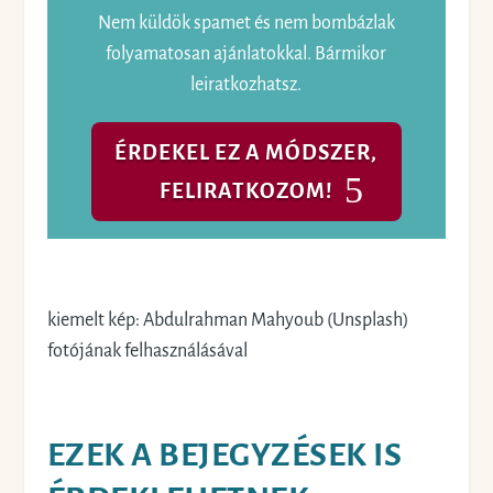
Nem küldök spamet és nem bombázlak
folyamatosan ajánlatokkal. Bármikor
leiratkozhatsz.
ÉRDEKEL EZ A MÓDSZER,
FELIRATKOZOM!
kiemelt kép: Abdulrahman Mahyoub (Unsplash)
fotójának felhasználásával
EZEK A BEJEGYZÉSEK IS