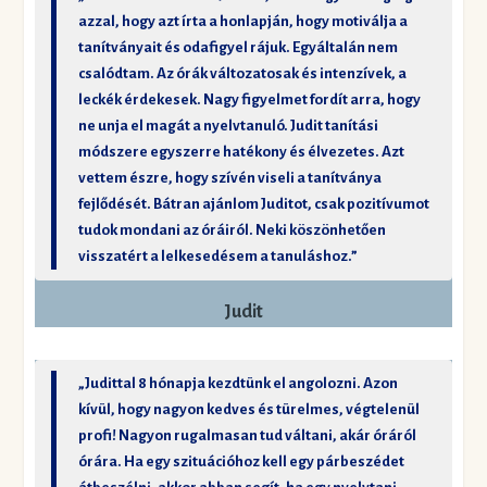
azzal, hogy azt írta a honlapján, hogy motiválja a
tanítványait és odafigyel rájuk. Egyáltalán nem
csalódtam. Az órák változatosak és intenzívek, a
leckék érdekesek. Nagy figyelmet fordít arra, hogy
ne unja el magát a nyelvtanuló. Judit tanítási
módszere egyszerre hatékony és élvezetes. Azt
vettem észre, hogy szívén viseli a tanítványa
fejlődését. Bátran ajánlom Juditot, csak pozitívumot
tudok mondani az óráiról. Neki köszönhetően
visszatért a lelkesedésem a tanuláshoz.”
Judit
„Judittal 8 hónapja kezdtünk el angolozni. Azon
kívül, hogy nagyon kedves és türelmes, végtelenül
profi! Nagyon rugalmasan tud váltani, akár óráról
órára. Ha egy szituációhoz kell egy párbeszédet