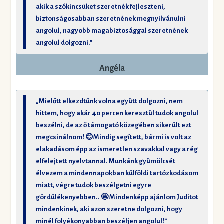
akik a szókincsüket szeretnék fejleszteni,
biztonságosabban szeretnének megnyilvánulni
angolul, nagyobb magabiztosággal szeretnének
angolul dolgozni.”
Angéla
„Mielőtt elkezdtünk volna együtt dolgozni, nem
hittem, hogy akár 40 percen keresztül tudok angolul
beszélni, de az ő támogató közegében sikerült ezt
megcsinálnom! 😊Mindig segített, bármi is volt az
elakadásom épp az ismeretlen szavakkal vagy a rég
elfelejtett nyelvtannal. Munkánk gyümölcsét
élvezem a mindennapokban külföldi tartózkodásom
miatt, végre tudok beszélgetni egyre
gördülékenyebben.. 🤩 Mindenképp ajánlom Juditot
mindenkinek, aki azon szeretne dolgozni, hogy
minél folyékonyabban beszéljen angolul!”