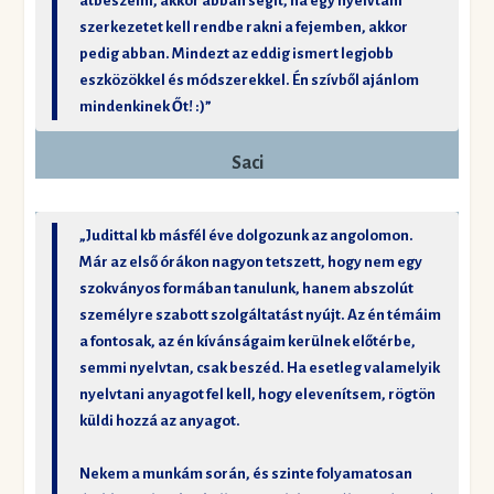
átbeszélni, akkor abban segít, ha egy nyelvtani
szerkezetet kell rendbe rakni a fejemben, akkor
pedig abban. Mindezt az eddig ismert legjobb
eszközökkel és módszerekkel. Én szívből ajánlom
mindenkinek Őt! :)”
Saci
„Judittal kb másfél éve dolgozunk az angolomon.
Már az első órákon nagyon tetszett, hogy nem egy
szokványos formában tanulunk, hanem abszolút
személyre szabott szolgáltatást nyújt. Az én témáim
a fontosak, az én kívánságaim kerülnek előtérbe,
semmi nyelvtan, csak beszéd. Ha esetleg valamelyik
nyelvtani anyagot fel kell, hogy elevenítsem, rögtön
küldi hozzá az anyagot.
Nekem a munkám során, és szinte folyamatosan