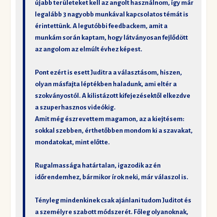
újabb területeket kell az angolt használnom, így már
legalább 3 nagyobb munkával kapcsolatos témát is
érintettünk. A legutóbbi feedbackem, amit a
munkám során kaptam, hogy látványosan fejlődött
az angolom az elmúlt évhez képest.
Pont ezért is esett Juditra a választásom, hiszen,
olyan másfajta léptékben haladunk, ami eltér a
szokványostól. A kilistázott kifejezésektől elkezdve
a szuperhasznos videókig.
Amit még észrevettem magamon, az a kiejtésem:
sokkal szebben, érthetőbben mondom ki a szavakat,
mondatokat, mint előtte.
Rugalmassága határtalan, igazodik az én
időrendemhez, bármikor írok neki, már válaszol is.
Tényleg mindenkinek csak ajánlani tudom Juditot és
a személyre szabott módszerét. Főleg olyanoknak,