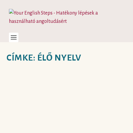
CÍMKE:
ÉLŐ NYELV
TRENDI ANGOL SZAVAK –
MAI, NEMRÉGIBEN
ELTERJEDT, NÉPSZERŰ
ANGOL SZAVAK