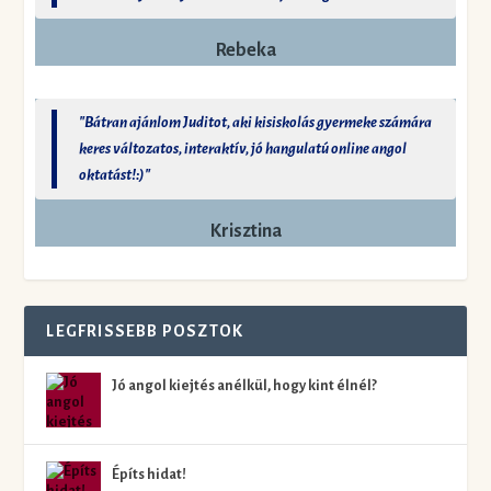
Rebeka
"Bátran ajánlom Juditot, aki kisiskolás gyermeke számára
keres változatos, interaktív, jó hangulatú online angol
oktatást!:)"
Krisztina
LEGFRISSEBB POSZTOK
Jó angol kiejtés anélkül, hogy kint élnél?
Építs hidat!