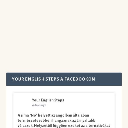
készítette:
Judit
|
ápr 18, 2021
|
angol nyelv
|
0
|
TRENDI ANGOL SZAVAK Olyan viszonylag
újonnan elterjedt angol szavakkal,
szóösszetételekkel...
Olvass tovább
YOUR ENGLISH STEPS A FACEBOOKON
Your English Steps
4 days ago
A sima "No" helyett az angolban általában
természetesebben hangzanak az árnyaltabb
válaszok. Helyzettől függően ezeket az alternatívákat