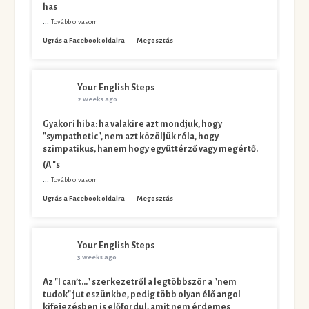
has
...
Tovább olvasom
Ugrás a Facebook oldalra
·
Megosztás
Your English Steps
2 weeks ago
Gyakori hiba: ha valakire azt mondjuk, hogy
"sympathetic", nem azt közöljük róla, hogy
szimpatikus, hanem hogy együttérző vagy megértő.
(A "s
...
Tovább olvasom
Ugrás a Facebook oldalra
·
Megosztás
Your English Steps
3 weeks ago
Az "I can’t…" szerkezetről a legtöbbször a "nem
tudok" jut eszünkbe, pedig több olyan élő angol
kifejezésben is előfordul, amit nem érdemes