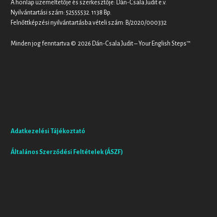
A honlap üzemeltetője és szerkesztője: Dán-Csala Judit e.v.
Nyilvántartási szám: 52555532. 1138 Bp.
Felnőttképzési nyilvántartásba vételi szám: B/2020/000332
Minden jog fenntartva © 2026 Dán-Csala Judit – Your English Steps™
Adatkezelési Tájékoztató
Általános Szerződési Feltételek (ÁSZF)