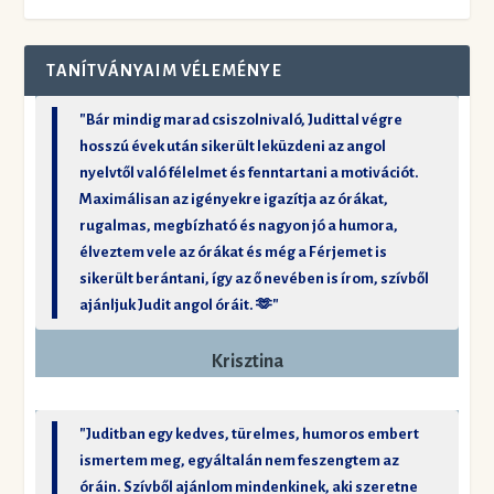
TANÍTVÁNYAIM VÉLEMÉNYE
"Bár mindig marad csiszolnivaló, Judittal végre
hosszú évek után sikerült leküzdeni az angol
nyelvtől való félelmet és fenntartani a motivációt.
Maximálisan az igényekre igazítja az órákat,
rugalmas, megbízható és nagyon jó a humora,
élveztem vele az órákat és még a Férjemet is
sikerült berántani, így az ő nevében is írom, szívből
ajánljuk Judit angol óráit. 🫶"
Krisztina
"Juditban egy kedves, türelmes, humoros embert
ismertem meg, egyáltalán nem feszengtem az
óráin. Szívből ajánlom mindenkinek, aki szeretne