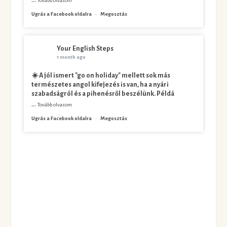
Tovább olvasom
Ugrás a Facebook oldalra
·
Megosztás
Your English Steps
1 month ago
☀️ A jól ismert "go on holiday" mellett sok más
természetes angol kifejezés is van, ha a nyári
szabadságról és a pihenésről beszélünk. Példá
...
Tovább olvasom
Ugrás a Facebook oldalra
·
Megosztás