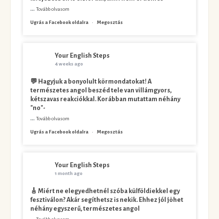
...
Tovább olvasom
Ugrás a Facebook oldalra
·
Megosztás
Your English Steps
4 weeks ago
💬 Hagyjuk a bonyolult körmondatokat! A
természetes angol beszéd tele van villámgyors,
kétszavas reakciókkal. Korábban mutattam néhány
"no"-
...
Tovább olvasom
Ugrás a Facebook oldalra
·
Megosztás
Your English Steps
1 month ago
🎸 Miért ne elegyedhetnél szóba külföldiekkel egy
fesztiválon? Akár segíthetsz is nekik. Ehhez jól jöhet
néhány egyszerű, természetes angol
...