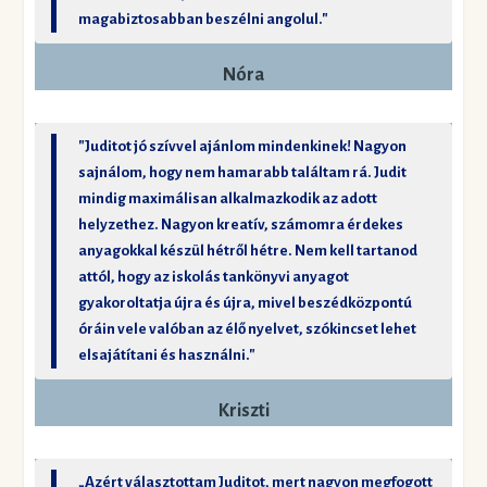
magabiztosabban beszélni angolul."
Nóra
"Juditot jó szívvel ajánlom mindenkinek! Nagyon
sajnálom, hogy nem hamarabb találtam rá. Judit
mindig maximálisan alkalmazkodik az adott
helyzethez. Nagyon kreatív, számomra érdekes
anyagokkal készül hétről hétre. Nem kell tartanod
attól, hogy az iskolás tankönyvi anyagot
gyakoroltatja újra és újra, mivel beszédközpontú
óráin vele valóban az élő nyelvet, szókincset lehet
elsajátítani és használni."
Kriszti
„Azért választottam Juditot, mert nagyon megfogott