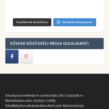
Továbbiak betöltése
Követem Instagramon!
KÖVESD KÖZÖSSÉGI MÉDIA OLDALAIMAT!
A honlap üzemeltetője és szerkesztője: Dán-Csala Judit e.v.
Nyilvántartási szám: 52555532. 1138 Bp.
Felnőttképzési nyilvántartásba vételi szám: B/2020/000332