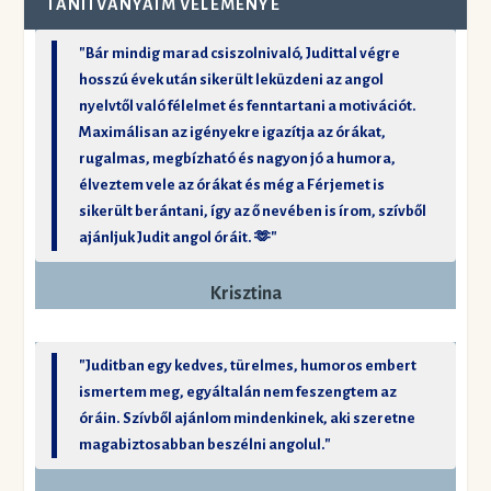
TANÍTVÁNYAIM VÉLEMÉNYE
"Bár mindig marad csiszolnivaló, Judittal végre
hosszú évek után sikerült leküzdeni az angol
nyelvtől való félelmet és fenntartani a motivációt.
Maximálisan az igényekre igazítja az órákat,
rugalmas, megbízható és nagyon jó a humora,
élveztem vele az órákat és még a Férjemet is
sikerült berántani, így az ő nevében is írom, szívből
ajánljuk Judit angol óráit. 🫶"
Krisztina
"Juditban egy kedves, türelmes, humoros embert
ismertem meg, egyáltalán nem feszengtem az
óráin. Szívből ajánlom mindenkinek, aki szeretne
magabiztosabban beszélni angolul."