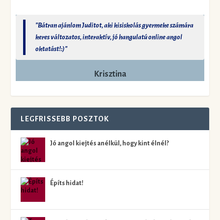
"Bátran ajánlom Juditot, aki kisiskolás gyermeke számára
keres változatos, interaktív, jó hangulatú online angol
oktatást!:)"
Krisztina
LEGFRISSEBB POSZTOK
Jó angol kiejtés anélkül, hogy kint élnél?
Építs hidat!