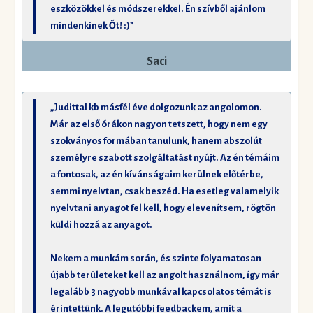
eszközökkel és módszerekkel. Én szívből ajánlom
mindenkinek Őt! :)”
Saci
„Judittal kb másfél éve dolgozunk az angolomon.
Már az első órákon nagyon tetszett, hogy nem egy
szokványos formában tanulunk, hanem abszolút
személyre szabott szolgáltatást nyújt. Az én témáim
a fontosak, az én kívánságaim kerülnek előtérbe,
semmi nyelvtan, csak beszéd. Ha esetleg valamelyik
nyelvtani anyagot fel kell, hogy elevenítsem, rögtön
küldi hozzá az anyagot.
Nekem a munkám során, és szinte folyamatosan
újabb területeket kell az angolt használnom, így már
legalább 3 nagyobb munkával kapcsolatos témát is
érintettünk. A legutóbbi feedbackem, amit a