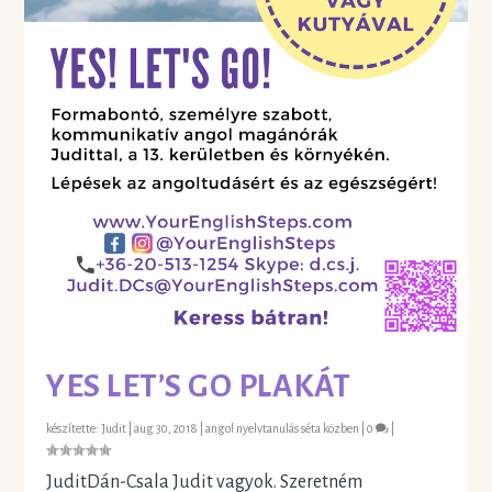
YES LET’S GO PLAKÁT
készítette:
Judit
|
aug 30, 2018
|
angol nyelvtanulás séta közben
|
0
|
JuditDán-Csala Judit vagyok. Szeretném