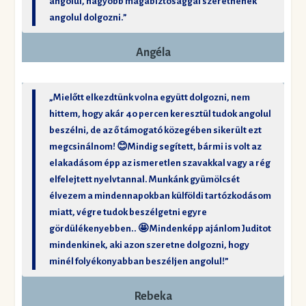
angolul, nagyobb magabiztosággal szeretnének
angolul dolgozni.”
Angéla
„Mielőtt elkezdtünk volna együtt dolgozni, nem
hittem, hogy akár 40 percen keresztül tudok angolul
beszélni, de az ő támogató közegében sikerült ezt
megcsinálnom! 😊Mindig segített, bármi is volt az
elakadásom épp az ismeretlen szavakkal vagy a rég
elfelejtett nyelvtannal. Munkánk gyümölcsét
élvezem a mindennapokban külföldi tartózkodásom
miatt, végre tudok beszélgetni egyre
gördülékenyebben.. 🤩 Mindenképp ajánlom Juditot
mindenkinek, aki azon szeretne dolgozni, hogy
minél folyékonyabban beszéljen angolul!”
Rebeka