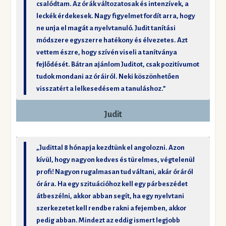
csalódtam. Az órák változatosak és intenzívek, a
leckék érdekesek. Nagy figyelmet fordít arra, hogy
ne unja el magát a nyelvtanuló. Judit tanítási
módszere egyszerre hatékony és élvezetes. Azt
vettem észre, hogy szívén viseli a tanítványa
fejlődését. Bátran ajánlom Juditot, csak pozitívumot
tudok mondani az óráiról. Neki köszönhetően
visszatért a lelkesedésem a tanuláshoz.”
Judit
„Judittal 8 hónapja kezdtünk el angolozni. Azon
kívül, hogy nagyon kedves és türelmes, végtelenül
profi! Nagyon rugalmasan tud váltani, akár óráról
órára. Ha egy szituációhoz kell egy párbeszédet
átbeszélni, akkor abban segít, ha egy nyelvtani
szerkezetet kell rendbe rakni a fejemben, akkor
pedig abban. Mindezt az eddig ismert legjobb