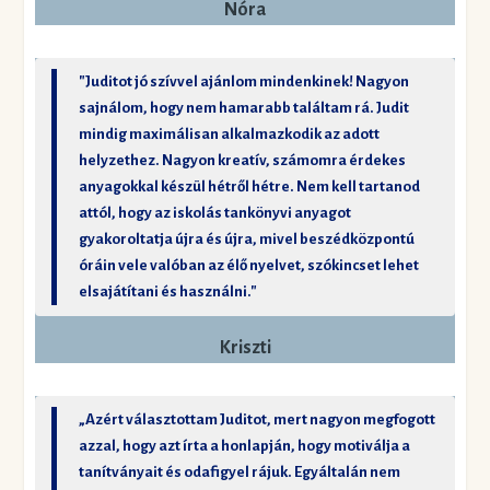
Nóra
"Juditot jó szívvel ajánlom mindenkinek! Nagyon
sajnálom, hogy nem hamarabb találtam rá. Judit
mindig maximálisan alkalmazkodik az adott
helyzethez. Nagyon kreatív, számomra érdekes
anyagokkal készül hétről hétre. Nem kell tartanod
attól, hogy az iskolás tankönyvi anyagot
gyakoroltatja újra és újra, mivel beszédközpontú
óráin vele valóban az élő nyelvet, szókincset lehet
elsajátítani és használni."
Kriszti
„Azért választottam Juditot, mert nagyon megfogott
azzal, hogy azt írta a honlapján, hogy motiválja a
tanítványait és odafigyel rájuk. Egyáltalán nem