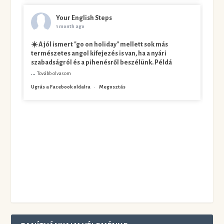
Your English Steps
1 month ago
☀️ A jól ismert "go on holiday" mellett sok más
természetes angol kifejezés is van, ha a nyári
szabadságról és a pihenésről beszélünk. Példá
...
Tovább olvasom
Ugrás a Facebook oldalra
·
Megosztás