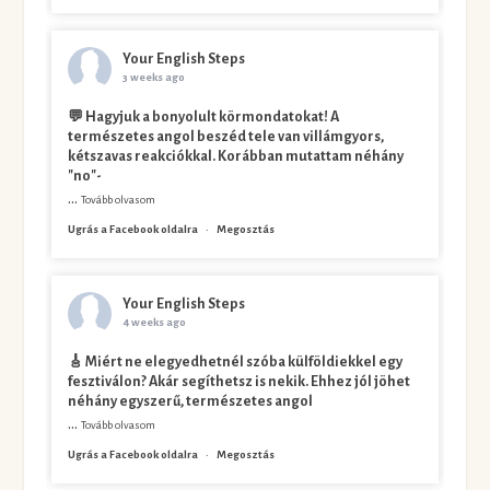
Your English Steps
3 weeks ago
💬 Hagyjuk a bonyolult körmondatokat! A
természetes angol beszéd tele van villámgyors,
kétszavas reakciókkal. Korábban mutattam néhány
"no"-
...
Tovább olvasom
Ugrás a Facebook oldalra
·
Megosztás
Your English Steps
4 weeks ago
🎸 Miért ne elegyedhetnél szóba külföldiekkel egy
fesztiválon? Akár segíthetsz is nekik. Ehhez jól jöhet
néhány egyszerű, természetes angol
...
Tovább olvasom
Ugrás a Facebook oldalra
·
Megosztás