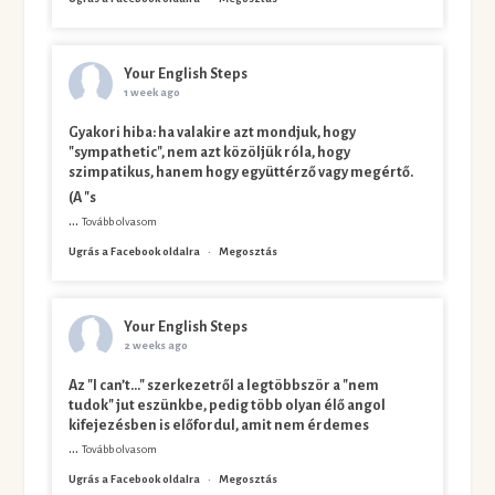
Your English Steps
1 week ago
Gyakori hiba: ha valakire azt mondjuk, hogy
"sympathetic", nem azt közöljük róla, hogy
szimpatikus, hanem hogy együttérző vagy megértő.
(A "s
...
Tovább olvasom
Ugrás a Facebook oldalra
·
Megosztás
Your English Steps
2 weeks ago
Az "I can’t…" szerkezetről a legtöbbször a "nem
tudok" jut eszünkbe, pedig több olyan élő angol
kifejezésben is előfordul, amit nem érdemes
...
Tovább olvasom
Ugrás a Facebook oldalra
·
Megosztás