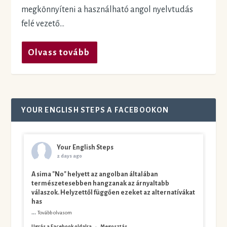
megkönnyíteni a használható angol nyelvtudás
felé vezető...
Olvass tovább
YOUR ENGLISH STEPS A FACEBOOKON
Your English Steps
2 days ago
A sima "No" helyett az angolban általában
természetesebben hangzanak az árnyaltabb
válaszok. Helyzettől függően ezeket az alternatívákat
has
...
Tovább olvasom
Ugrás a Facebook oldalra
·
Megosztás