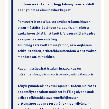
munkám során kaptam, hogy látványosan fejlődött
az angolom az elmúlt évhez képest.
Pont ezért is esett Juditra a választásom, hiszen,
olyan másfajta léptékben haladunk, ami eltér a
szokványostól. A kilistázott kifejezésektől elkezdve
a szuperhasznos videókig.
Amit még észrevettem magamon, az a kiejtésem:
sokkal szebben, érthetőbben mondom ki a szavakat,
mondatokat, mint előtte.
Rugalmassága határtalan, igazodik az én
időrendemhez, bármikor írok neki, már válaszol is.
Tényleg mindenkinek csak ajánlani tudom Juditot és
a személyre szabott módszerét. Főleg olyanoknak,
akik a szókincsüket szeretnék fejleszteni,
biztonságosabban szeretnének megnyilvánulni