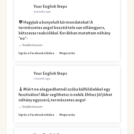
Your English Steps
4 weeks ago
💬 Hagyjuk a bonyolult körmondatokat! A
természetes angol beszéd tele van villámgyors,
kétszavas reakciókkal. Korábban mutattam néhány
"no"-
...
Tovább olvasom
Ugrás a Facebook oldalra
·
Megosztás
Your English Steps
1 month ago
🎸 Miért ne elegyedhetnél szóba külföldiekkel egy
fesztiválon? Akár segíthetsz is nekik. Ehhez jól jöhet
néhány egyszerű, természetes angol
...
Tovább olvasom
Ugrás a Facebook oldalra
·
Megosztás