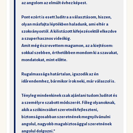
az angolom az elmúlt évhez képest.
Pont ezért is esett Juditra a választásom, hiszen,
olyan másfajta léptékben haladunk, ami eltér a
szokványostól. A kilistázott kifejezésektől elkezdve
a szuperhasznos videókig.
Amit még észrevettem magamon, az a kiejtésem:
sokkal szebben, érthetőbben mondom ki a szavakat,
mondatokat, mint előtte.
Rugalmassága határtalan, igazodik az én
időrendemhez, bármikor írok neki, már válaszol is.
Tényleg mindenkinek csak ajánlani tudom Juditot és
a személyre szabott módszerét. Főleg olyanoknak,
akik a szókincsüket szeretnék fejleszteni,
biztonságosabban szeretnének megnyilvánulni
angolul, nagyobb magabiztosággal szeretnének
angolul dolgozni.”