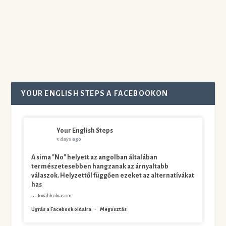
valószínűleg mindannyian több színvonaltalan...
Olvass tovább
YOUR ENGLISH STEPS A FACEBOOKON
Your English Steps
5 days ago
A sima "No" helyett az angolban általában
természetesebben hangzanak az árnyaltabb
válaszok. Helyzettől függően ezeket az alternatívákat
has
...
Tovább olvasom
Ugrás a Facebook oldalra
·
Megosztás