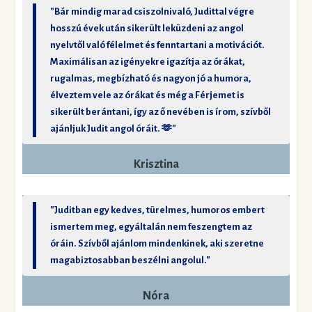
"Bár mindig marad csiszolnivaló, Judittal végre
hosszú évek után sikerült leküzdeni az angol
nyelvtől való félelmet és fenntartani a motivációt.
Maximálisan az igényekre igazítja az órákat,
rugalmas, megbízható és nagyon jó a humora,
élveztem vele az órákat és még a Férjemet is
sikerült berántani, így az ő nevében is írom, szívből
ajánljuk Judit angol óráit. 🫶"
Krisztina
"Juditban egy kedves, türelmes, humoros embert
ismertem meg, egyáltalán nem feszengtem az
óráin. Szívből ajánlom mindenkinek, aki szeretne
magabiztosabban beszélni angolul."
Nóra