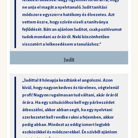
ne unja el magát a nyelvtanuló. Judit tanítási
módszere egyszerre hatékony és élvezetes. Azt
vettem észre, hogy szívén viseli a tanítványa
fejlődését. Bátran ajánlom Juditot, csak pozitívumot
tudok mondani az óráiról. Neki köszönhetően
visszatért a lelkesedésem a tanuláshoz.”
Judit
„Judittal 8 hónapja kezdtünk el angolozni. Azon
kívül, hogy nagyon kedves és türelmes, végtelenül
profi! Nagyon rugalmasan tud váltani, akár óráról
órára. Ha egy szituációhoz kell egy párbeszédet
átbeszélni, akkor abban segít, ha egy nyelvtani
szerkezetet kell rendbe rakni a fejemben, akkor
pedig abban. Mindezt az eddig ismert legjobb
eszközökkel és módszerekkel. Én szívből ajánlom