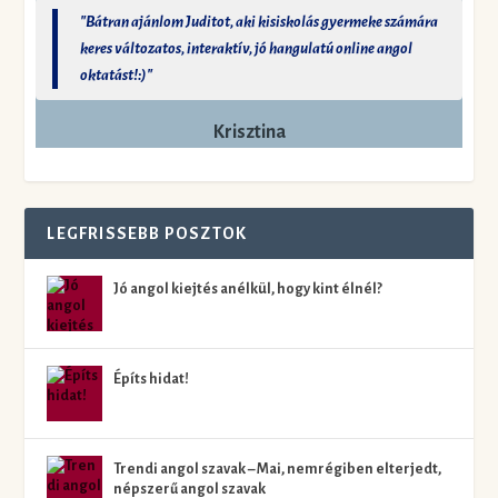
"Bátran ajánlom Juditot, aki kisiskolás gyermeke számára
keres változatos, interaktív, jó hangulatú online angol
oktatást!:)"
Krisztina
LEGFRISSEBB POSZTOK
Jó angol kiejtés anélkül, hogy kint élnél?
Építs hidat!
Trendi angol szavak – Mai, nemrégiben elterjedt,
népszerű angol szavak