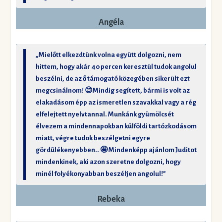
Angéla
„Mielőtt elkezdtünk volna együtt dolgozni, nem
hittem, hogy akár 40 percen keresztül tudok angolul
beszélni, de az ő támogató közegében sikerült ezt
megcsinálnom! 😊Mindig segített, bármi is volt az
elakadásom épp az ismeretlen szavakkal vagy a rég
elfelejtett nyelvtannal. Munkánk gyümölcsét
élvezem a mindennapokban külföldi tartózkodásom
miatt, végre tudok beszélgetni egyre
gördülékenyebben.. 🤩 Mindenképp ajánlom Juditot
mindenkinek, aki azon szeretne dolgozni, hogy
minél folyékonyabban beszéljen angolul!”
Rebeka