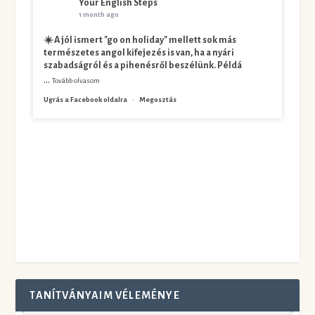
Your English Steps
1 month ago
☀️ A jól ismert "go on holiday" mellett sok más
természetes angol kifejezés is van, ha a nyári
szabadságról és a pihenésről beszélünk. Példá
...
Tovább olvasom
Ugrás a Facebook oldalra
·
Megosztás
TANÍTVÁNYAIM VÉLEMÉNYE