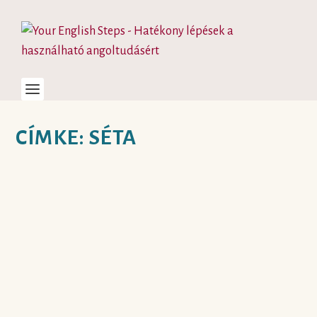
CÍMKE:
SÉTA
NYELVTANULÁS
TANKÖNYV NÉLKÜL?
készítette:
Judit
|
júl 25, 2018
|
angol nyelvtanulás séta közben
,
autentikus
források és tananyagok
,
hatékony nyelvtanulás
,
motiváció az angoltanulásban
|
0
|
Egy jó tankönyvet igazán lehet szeretni, de