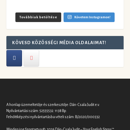
Továbbiak betöltése
Követem Instagramon!
KÖVESD KÖZÖSSÉGI MÉDIA OLDALAIMAT!
A honlap üzemeltetője és szerkesztője: Dán-Csala Judit e.v.
Nyilvántartási szám: 52555532. 1138 Bp.
Felnőttképzési nyilvántartásba vételi szám: B/2020/000332
Minden jog fenntartva © 2026 Dán-Csala Judit – Your English Steps™