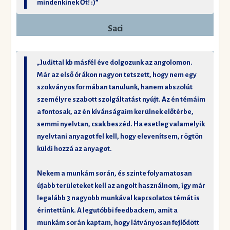
mindenkinek Őt! :)”
Saci
„Judittal kb másfél éve dolgozunk az angolomon.
Már az első órákon nagyon tetszett, hogy nem egy
szokványos formában tanulunk, hanem abszolút
személyre szabott szolgáltatást nyújt. Az én témáim
a fontosak, az én kívánságaim kerülnek előtérbe,
semmi nyelvtan, csak beszéd. Ha esetleg valamelyik
nyelvtani anyagot fel kell, hogy elevenítsem, rögtön
küldi hozzá az anyagot.
Nekem a munkám során, és szinte folyamatosan
újabb területeket kell az angolt használnom, így már
legalább 3 nagyobb munkával kapcsolatos témát is
érintettünk. A legutóbbi feedbackem, amit a
munkám során kaptam, hogy látványosan fejlődött