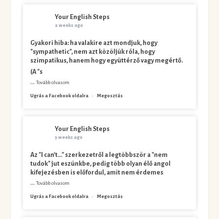
Your English Steps
2 weeks ago
Gyakori hiba: ha valakire azt mondjuk, hogy
"sympathetic", nem azt közöljük róla, hogy
szimpatikus, hanem hogy együttérző vagy megértő.
(A "s
...
Tovább olvasom
Ugrás a Facebook oldalra
·
Megosztás
Your English Steps
3 weeks ago
Az "I can’t…" szerkezetről a legtöbbször a "nem
tudok" jut eszünkbe, pedig több olyan élő angol
kifejezésben is előfordul, amit nem érdemes
...
Tovább olvasom
Ugrás a Facebook oldalra
·
Megosztás