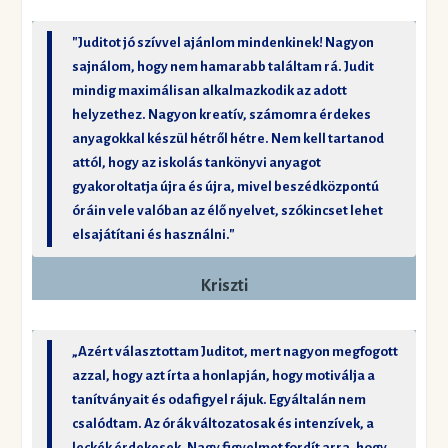
"Juditot jó szívvel ajánlom mindenkinek! Nagyon
sajnálom, hogy nem hamarabb találtam rá. Judit
mindig maximálisan alkalmazkodik az adott
helyzethez. Nagyon kreatív, számomra érdekes
anyagokkal készül hétről hétre. Nem kell tartanod
attól, hogy az iskolás tankönyvi anyagot
gyakoroltatja újra és újra, mivel beszédközpontú
óráin vele valóban az élő nyelvet, szókincset lehet
elsajátítani és használni."
Kriszti
„Azért választottam Juditot, mert nagyon megfogott
azzal, hogy azt írta a honlapján, hogy motiválja a
tanítványait és odafigyel rájuk. Egyáltalán nem
csalódtam. Az órák változatosak és intenzívek, a
leckék érdekesek. Nagy figyelmet fordít arra, hogy