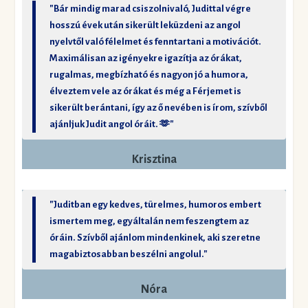
"Bár mindig marad csiszolnivaló, Judittal végre
hosszú évek után sikerült leküzdeni az angol
nyelvtől való félelmet és fenntartani a motivációt.
Maximálisan az igényekre igazítja az órákat,
rugalmas, megbízható és nagyon jó a humora,
élveztem vele az órákat és még a Férjemet is
sikerült berántani, így az ő nevében is írom, szívből
ajánljuk Judit angol óráit. 🫶"
Krisztina
"Juditban egy kedves, türelmes, humoros embert
ismertem meg, egyáltalán nem feszengtem az
óráin. Szívből ajánlom mindenkinek, aki szeretne
magabiztosabban beszélni angolul."
Nóra