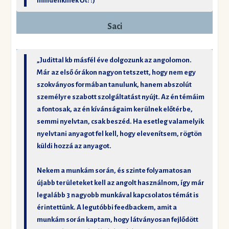
mindenkinek Őt! :)”
Saci
„Judittal kb másfél éve dolgozunk az angolomon.
Már az első órákon nagyon tetszett, hogy nem egy
szokványos formában tanulunk, hanem abszolút
személyre szabott szolgáltatást nyújt. Az én témáim
a fontosak, az én kívánságaim kerülnek előtérbe,
semmi nyelvtan, csak beszéd. Ha esetleg valamelyik
nyelvtani anyagot fel kell, hogy elevenítsem, rögtön
küldi hozzá az anyagot.
Nekem a munkám során, és szinte folyamatosan
újabb területeket kell az angolt használnom, így már
legalább 3 nagyobb munkával kapcsolatos témát is
érintettünk. A legutóbbi feedbackem, amit a
munkám során kaptam, hogy látványosan fejlődött