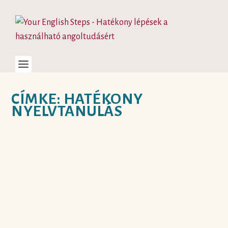
CÍMKE:
HATÉKONY
NYELVTANULÁS
ÉPÍTS HIDAT!
készítette:
Judit
|
ápr 28, 2021
|
autentikus források és tananyagok
,
hatékony
nyelvtanulás
,
tippek angoltanulóknak
|
0
|
Szakadék. Nem vagy egyedül, ha a jól megszokott
nyelvtanulási módszerekkel és a tankönyvekkel