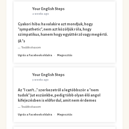
Your English Steps
2 weeks ago
Gyakori hiba: ha valakire azt mondjuk, hogy
"sympathetic", nem azt közöljük róla, hogy
szimpatikus, hanem hogy együttérző vagy megértő.
(A "s
...
Tovább olvasom
Ugrás a Facebook oldalra
·
Megosztás
Your English Steps
3 weeks ago
Az "I can’t…" szerkezetről a legtöbbször a "nem
tudok" jut eszünkbe, pedig több olyan élő angol
kifejezésben is előfordul, amit nem érdemes
...
Tovább olvasom
Ugrás a Facebook oldalra
·
Megosztás