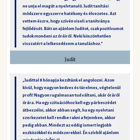
ne unja el magát a nyelvtanuló. Judit tanítási
módszere egyszerre hatékony és élvezetes. Azt
vettem észre, hogy szívén viseli a tanítványa
fejlődését. Bátran ajánlom Juditot, csak pozitívumot
tudok mondani az óráiról. Neki köszönhetően
visszatért a lelkesedésem a tanuláshoz.”
Judit
„Judittal 8 hónapja kezdtünk el angolozni. Azon
kívül, hogy nagyon kedves és türelmes, végtelenül
profi! Nagyon rugalmasan tud váltani, akár óráról
órára. Ha egy szituációhoz kell egy párbeszédet
átbeszélni, akkor abban segít, ha egy nyelvtani
szerkezetet kell rendbe rakni a fejemben, akkor
pedig abban. Mindezt az eddig ismert legjobb
eszközökkel és módszerekkel. Én szívből ajánlom