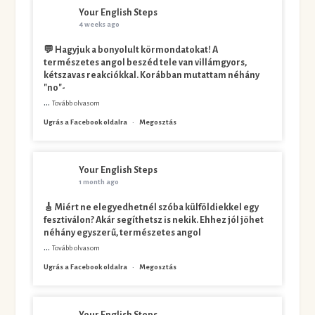
Your English Steps
4 weeks ago
💬 Hagyjuk a bonyolult körmondatokat! A
természetes angol beszéd tele van villámgyors,
kétszavas reakciókkal. Korábban mutattam néhány
"no"-
...
Tovább olvasom
Ugrás a Facebook oldalra
·
Megosztás
Your English Steps
1 month ago
🎸 Miért ne elegyedhetnél szóba külföldiekkel egy
fesztiválon? Akár segíthetsz is nekik. Ehhez jól jöhet
néhány egyszerű, természetes angol
...
Tovább olvasom
Ugrás a Facebook oldalra
·
Megosztás