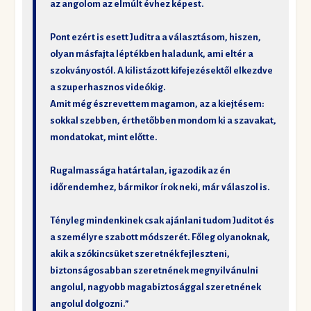
az angolom az elmúlt évhez képest.
Pont ezért is esett Juditra a választásom, hiszen,
olyan másfajta léptékben haladunk, ami eltér a
szokványostól. A kilistázott kifejezésektől elkezdve
a szuperhasznos videókig.
Amit még észrevettem magamon, az a kiejtésem:
sokkal szebben, érthetőbben mondom ki a szavakat,
mondatokat, mint előtte.
Rugalmassága határtalan, igazodik az én
időrendemhez, bármikor írok neki, már válaszol is.
Tényleg mindenkinek csak ajánlani tudom Juditot és
a személyre szabott módszerét. Főleg olyanoknak,
akik a szókincsüket szeretnék fejleszteni,
biztonságosabban szeretnének megnyilvánulni
angolul, nagyobb magabiztosággal szeretnének
angolul dolgozni.”