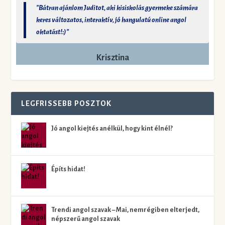
"Bátran ajánlom Juditot, aki kisiskolás gyermeke számára
keres változatos, interaktív, jó hangulatú online angol
oktatást!:)"
Krisztina
LEGFRISSEBB POSZTOK
Jó angol kiejtés anélkül, hogy kint élnél?
Építs hidat!
Trendi angol szavak – Mai, nemrégiben elterjedt,
népszerű angol szavak