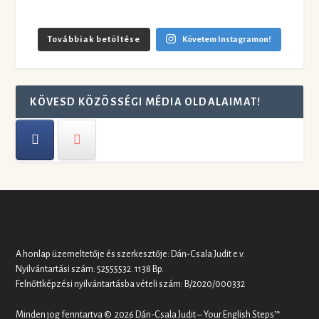
Továbbiak betöltése
Követem Instagramon!
KÖVESD KÖZÖSSÉGI MÉDIA OLDALAIMAT!
A honlap üzemeltetője és szerkesztője: Dán-Csala Judit e.v.
Nyilvántartási szám: 52555532. 1138 Bp.
Felnőttképzési nyilvántartásba vételi szám: B/2020/000332
Minden jog fenntartva © 2026 Dán-Csala Judit – Your English Steps™