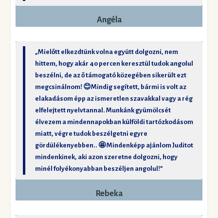
Angéla
„Mielőtt elkezdtünk volna együtt dolgozni, nem
hittem, hogy akár 40 percen keresztül tudok angolul
beszélni, de az ő támogató közegében sikerült ezt
megcsinálnom! 😊Mindig segített, bármi is volt az
elakadásom épp az ismeretlen szavakkal vagy a rég
elfelejtett nyelvtannal. Munkánk gyümölcsét
élvezem a mindennapokban külföldi tartózkodásom
miatt, végre tudok beszélgetni egyre
gördülékenyebben.. 🤩 Mindenképp ajánlom Juditot
mindenkinek, aki azon szeretne dolgozni, hogy
minél folyékonyabban beszéljen angolul!”
Rebeka