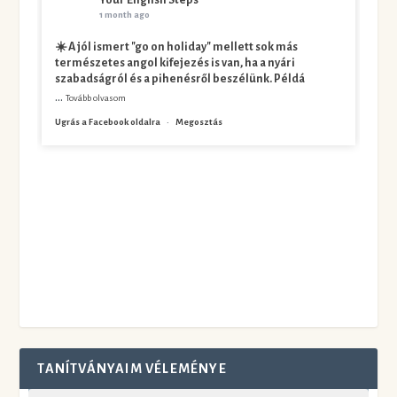
Your English Steps
1 month ago
☀️ A jól ismert "go on holiday" mellett sok más
természetes angol kifejezés is van, ha a nyári
szabadságról és a pihenésről beszélünk. Példá
...
Tovább olvasom
Ugrás a Facebook oldalra
·
Megosztás
TANÍTVÁNYAIM VÉLEMÉNYE