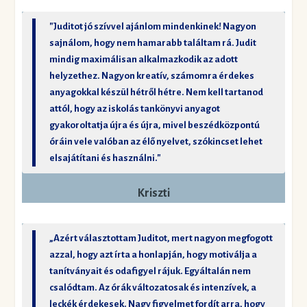
"Juditot jó szívvel ajánlom mindenkinek! Nagyon
sajnálom, hogy nem hamarabb találtam rá. Judit
mindig maximálisan alkalmazkodik az adott
helyzethez. Nagyon kreatív, számomra érdekes
anyagokkal készül hétről hétre. Nem kell tartanod
attól, hogy az iskolás tankönyvi anyagot
gyakoroltatja újra és újra, mivel beszédközpontú
óráin vele valóban az élő nyelvet, szókincset lehet
elsajátítani és használni."
Kriszti
„Azért választottam Juditot, mert nagyon megfogott
azzal, hogy azt írta a honlapján, hogy motiválja a
tanítványait és odafigyel rájuk. Egyáltalán nem
csalódtam. Az órák változatosak és intenzívek, a
leckék érdekesek. Nagy figyelmet fordít arra, hogy