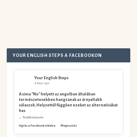
azt...
Olvass tovább
YOUR ENGLISH STEPS A FACEBOOKON
Your English Steps
4 days ago
A sima "No" helyett az angolban általában
természetesebben hangzanak az árnyaltabb
válaszok. Helyzettől függően ezeket az alternatívákat
has
...
Tovább olvasom
Ugrás a Facebook oldalra
·
Megosztás