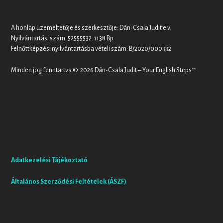
A honlap üzemeltetője és szerkesztője: Dán-Csala Judit e.v.
Nyilvántartási szám: 52555532. 1138 Bp.
Felnőttképzési nyilvántartásba vételi szám: B/2020/000332
Minden jog fenntartva © 2026 Dán-Csala Judit – Your English Steps™
Adatkezelési Tájékoztató
Általános Szerződési Feltételek (ÁSZF)