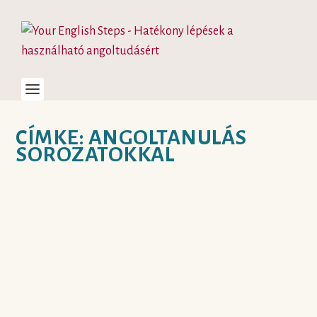
CÍMKE:
ANGOLTANULÁS
SOROZATOKKAL
FILMEKKEL TANULJ
ANGOLT VAGY VAN JOBB
VÁLASZTÁS?
készítette:
Judit
|
jún 7, 2020
|
autentikus források és tananyagok
,
hatékony
nyelvtanulás
,
motiváció az angoltanulásban
,
tippek angoltanulóknak
|
0
|