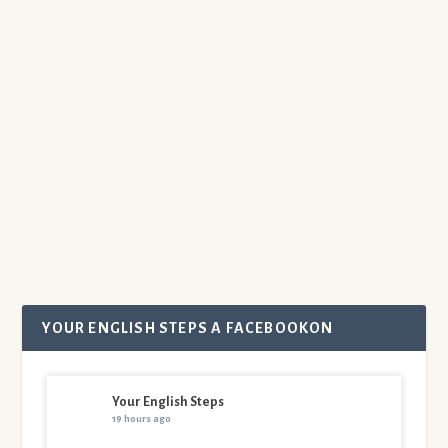
Elég jó, ha filmekkel tanulsz angolt? Miért nem? Mi
lehetne még hasznosabb és célravezetőbb az
angol nyelvgyakorláshoz? A rövid YouTube
videókkal való angolozás előnyei és szempontok a
választáshoz.
Olvass tovább
YOUR ENGLISH STEPS A FACEBOOKON
Your English Steps
19 hours ago