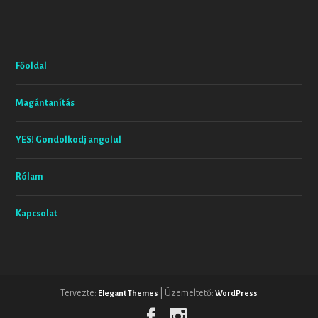
Főoldal
Magántanítás
YES! Gondolkodj angolul
Rólam
Kapcsolat
Tervezte:
| Üzemeltető:
Elegant Themes
WordPress