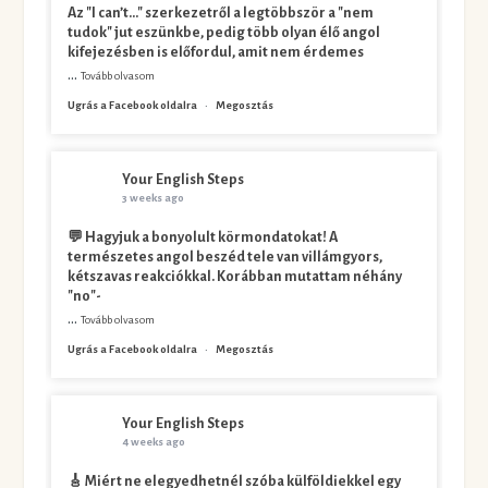
Az "I can’t…" szerkezetről a legtöbbször a "nem
tudok" jut eszünkbe, pedig több olyan élő angol
kifejezésben is előfordul, amit nem érdemes
...
Tovább olvasom
Ugrás a Facebook oldalra
·
Megosztás
Your English Steps
3 weeks ago
💬 Hagyjuk a bonyolult körmondatokat! A
természetes angol beszéd tele van villámgyors,
kétszavas reakciókkal. Korábban mutattam néhány
"no"-
...
Tovább olvasom
Ugrás a Facebook oldalra
·
Megosztás
Your English Steps
4 weeks ago
🎸 Miért ne elegyedhetnél szóba külföldiekkel egy