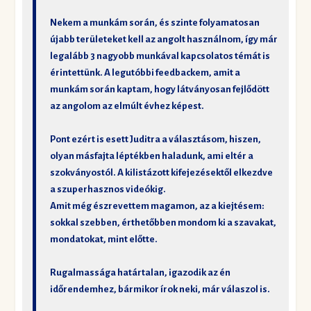
Nekem a munkám során, és szinte folyamatosan
újabb területeket kell az angolt használnom, így már
legalább 3 nagyobb munkával kapcsolatos témát is
érintettünk. A legutóbbi feedbackem, amit a
munkám során kaptam, hogy látványosan fejlődött
az angolom az elmúlt évhez képest.
Pont ezért is esett Juditra a választásom, hiszen,
olyan másfajta léptékben haladunk, ami eltér a
szokványostól. A kilistázott kifejezésektől elkezdve
a szuperhasznos videókig.
Amit még észrevettem magamon, az a kiejtésem:
sokkal szebben, érthetőbben mondom ki a szavakat,
mondatokat, mint előtte.
Rugalmassága határtalan, igazodik az én
időrendemhez, bármikor írok neki, már válaszol is.