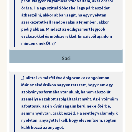
profi! Nagyon rugalmasan tud váltani, akár óráról
órára. Ha egy szituációhoz kell egy párbeszédet
átbeszélni, akkor abban segít, ha egy nyelvtani
szerkezetet kell rendbe rakni a fejemben, akkor
pedig abban. Mindezt az eddig ismert legjobb
eszközökkel és módszerekkel. Én szívből ajánlom
mindenkinek Őt! :)”
Saci
„Judittal kb másfél éve dolgozunk az angolomon.
Már az első órákon nagyon tetszett, hogy nem egy
szokványos formában tanulunk, hanem abszolút
személyre szabott szolgáltatást nyújt. Az én témáim
a fontosak, az én kívánságaim kerülnek előtérbe,
semmi nyelvtan, csak beszéd. Ha esetleg valamelyik
nyelvtani anyagot fel kell, hogy elevenítsem, rögtön
küldi hozzá az anyagot.