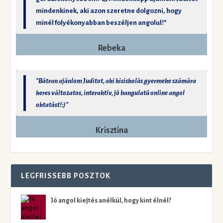
mindenkinek, aki azon szeretne dolgozni, hogy
minél folyékonyabban beszéljen angolul!”
Rebeka
"Bátran ajánlom Juditot, aki kisiskolás gyermeke számára
keres változatos, interaktív, jó hangulatú online angol
oktatást!:)"
Krisztina
LEGFRISSEBB POSZTOK
Jó angol kiejtés anélkül, hogy kint élnél?