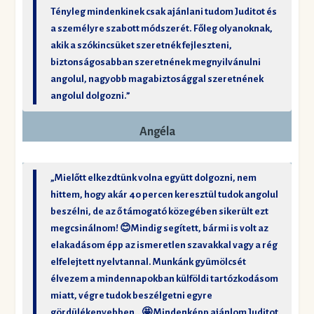
Tényleg mindenkinek csak ajánlani tudom Juditot és
a személyre szabott módszerét. Főleg olyanoknak,
akik a szókincsüket szeretnék fejleszteni,
biztonságosabban szeretnének megnyilvánulni
angolul, nagyobb magabiztosággal szeretnének
angolul dolgozni.”
Angéla
„Mielőtt elkezdtünk volna együtt dolgozni, nem
hittem, hogy akár 40 percen keresztül tudok angolul
beszélni, de az ő támogató közegében sikerült ezt
megcsinálnom! 😊Mindig segített, bármi is volt az
elakadásom épp az ismeretlen szavakkal vagy a rég
elfelejtett nyelvtannal. Munkánk gyümölcsét
élvezem a mindennapokban külföldi tartózkodásom
miatt, végre tudok beszélgetni egyre
gördülékenyebben.. 🤩 Mindenképp ajánlom Juditot