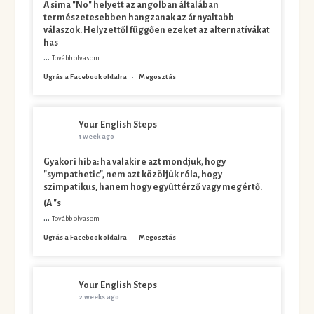
A sima "No" helyett az angolban általában
természetesebben hangzanak az árnyaltabb
válaszok. Helyzettől függően ezeket az alternatívákat
has
...
Tovább olvasom
Ugrás a Facebook oldalra
·
Megosztás
Your English Steps
1 week ago
Gyakori hiba: ha valakire azt mondjuk, hogy
"sympathetic", nem azt közöljük róla, hogy
szimpatikus, hanem hogy együttérző vagy megértő.
(A "s
...
Tovább olvasom
Ugrás a Facebook oldalra
·
Megosztás
Your English Steps
2 weeks ago