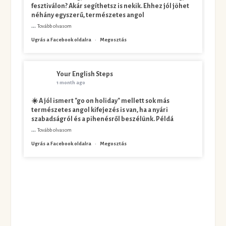
fesztiválon? Akár segíthetsz is nekik. Ehhez jól jöhet
néhány egyszerű, természetes angol
...
Tovább olvasom
Ugrás a Facebook oldalra
·
Megosztás
Your English Steps
1 month ago
☀️ A jól ismert "go on holiday" mellett sok más
természetes angol kifejezés is van, ha a nyári
szabadságról és a pihenésről beszélünk. Példá
...
Tovább olvasom
Ugrás a Facebook oldalra
·
Megosztás