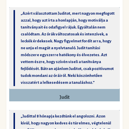
„Azért választottam Juditot, mert nagyon megfogott
azzal, hogy azt írta a honlapján, hogy motiválja a
tanítványait és odafigyel rájuk. Egyáltalán nem
csalódtam. Az órák változatosak és intenzívek, a
leckék érdekesek. Nagy figyelmet fordít arra, hogy
ne unja el magát a nyelvtanuló. Judit tanítási
módszere egyszerre hatékony és élvezetes. Azt
vettem észre, hogy szívén viseli a tanítványa
fejlődését. Bátran ajánlom Juditot, csak pozitívumot
tudok mondani az óráiról. Neki köszönhetően
visszatért a lelkesedésem a tanuláshoz.”
Judit
„Judittal 8 hónapja kezdtünk el angolozni. Azon
kívül, hogy nagyon kedves és türelmes, végtelenül