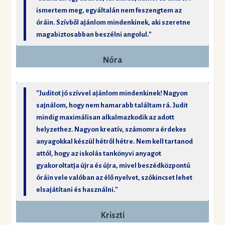
ismertem meg, egyáltalán nem feszengtem az
óráin. Szívből ajánlom mindenkinek, aki szeretne
magabiztosabban beszélni angolul."
Nóra
"Juditot jó szívvel ajánlom mindenkinek! Nagyon
sajnálom, hogy nem hamarabb találtam rá. Judit
mindig maximálisan alkalmazkodik az adott
helyzethez. Nagyon kreatív, számomra érdekes
anyagokkal készül hétről hétre. Nem kell tartanod
attól, hogy az iskolás tankönyvi anyagot
gyakoroltatja újra és újra, mivel beszédközpontú
óráin vele valóban az élő nyelvet, szókincset lehet
elsajátítani és használni."
Kriszti