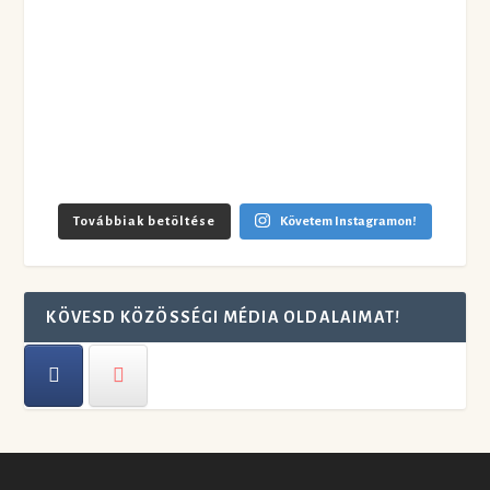
Továbbiak betöltése
Követem Instagramon!
KÖVESD KÖZÖSSÉGI MÉDIA OLDALAIMAT!