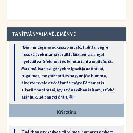
TANÍTVÁNYAIM VÉLEMÉNYE
"Bár mindig marad csiszolnivaló, Judittal végre
hosszú évek után sikerült leküzdeni az angol
nyelvtől való félelmet és fenntartani a motivációt.
Maximálisan az igényekre igazítja az órákat,
rugalmas, megbízható és nagyon jó a humora,
élveztem vele az órákat és még a Férjemet is
sikerült berántani, így az ő nevében is írom, szívből
ajánljuk Judit angol óráit. 🫶"
Krisztina
"Juditban egy kedves, türelmes, humoros embert