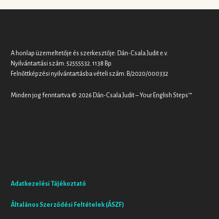
A honlap üzemeltetője és szerkesztője: Dán-Csala Judit e.v.
Nyilvántartási szám: 52555532. 1138 Bp.
Felnőttképzési nyilvántartásba vételi szám: B/2020/000332
Minden jog fenntartva © 2026 Dán-Csala Judit – Your English Steps™
Adatkezelési Tájékoztató
Általános Szerződési Feltételek (ÁSZF)