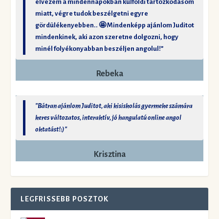
élvezem a mindennapokban külföldi tartózkodásom
miatt, végre tudok beszélgetni egyre
gördülékenyebben.. 🤩 Mindenképp ajánlom Juditot
mindenkinek, aki azon szeretne dolgozni, hogy
minél folyékonyabban beszéljen angolul!”
Rebeka
"Bátran ajánlom Juditot, aki kisiskolás gyermeke számára
keres változatos, interaktív, jó hangulatú online angol
oktatást!:)"
Krisztina
LEGFRISSEBB POSZTOK