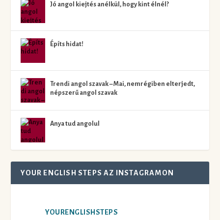
Jó angol kiejtés anélkül, hogy kint élnél?
Építs hidat!
Trendi angol szavak – Mai, nemrégiben elterjedt,
népszerű angol szavak
Anya tud angolul
YOUR ENGLISH STEPS AZ INSTAGRAMON
YOURENGLISHSTEPS