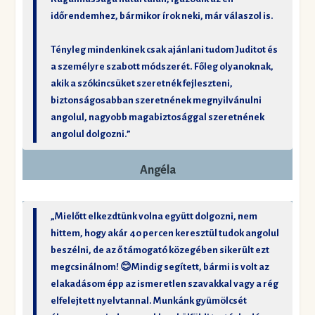
időrendemhez, bármikor írok neki, már válaszol is.
Tényleg mindenkinek csak ajánlani tudom Juditot és
a személyre szabott módszerét. Főleg olyanoknak,
akik a szókincsüket szeretnék fejleszteni,
biztonságosabban szeretnének megnyilvánulni
angolul, nagyobb magabiztosággal szeretnének
angolul dolgozni.”
Angéla
„Mielőtt elkezdtünk volna együtt dolgozni, nem
hittem, hogy akár 40 percen keresztül tudok angolul
beszélni, de az ő támogató közegében sikerült ezt
megcsinálnom! 😊Mindig segített, bármi is volt az
elakadásom épp az ismeretlen szavakkal vagy a rég
elfelejtett nyelvtannal. Munkánk gyümölcsét