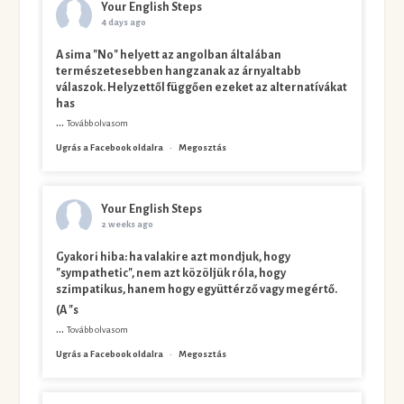
Your English Steps
4 days ago
A sima "No" helyett az angolban általában
természetesebben hangzanak az árnyaltabb
válaszok. Helyzettől függően ezeket az alternatívákat
has
...
Tovább olvasom
Ugrás a Facebook oldalra
·
Megosztás
Your English Steps
2 weeks ago
Gyakori hiba: ha valakire azt mondjuk, hogy
"sympathetic", nem azt közöljük róla, hogy
szimpatikus, hanem hogy együttérző vagy megértő.
(A "s
...
Tovább olvasom
Ugrás a Facebook oldalra
·
Megosztás