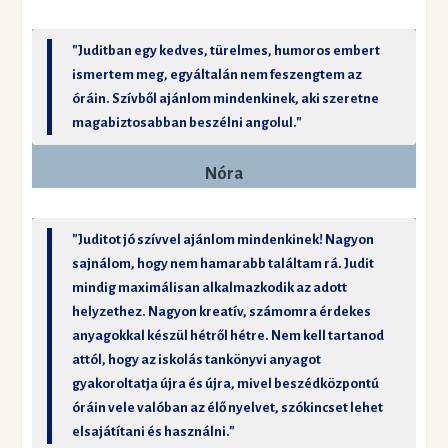
"Juditban egy kedves, türelmes, humoros embert
ismertem meg, egyáltalán nem feszengtem az
óráin. Szívből ajánlom mindenkinek, aki szeretne
magabiztosabban beszélni angolul."
Nóra
"Juditot jó szívvel ajánlom mindenkinek! Nagyon
sajnálom, hogy nem hamarabb találtam rá. Judit
mindig maximálisan alkalmazkodik az adott
helyzethez. Nagyon kreatív, számomra érdekes
anyagokkal készül hétről hétre. Nem kell tartanod
attól, hogy az iskolás tankönyvi anyagot
gyakoroltatja újra és újra, mivel beszédközpontú
óráin vele valóban az élő nyelvet, szókincset lehet
elsajátítani és használni."