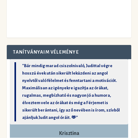
TANÍTVÁNYAIM VÉLEMÉNYE
"Bár mindig marad csiszolnivaló, Judittal végre
hosszú évek után sikerült leküzdeni az angol
nyelvtől való félelmet és fenntartani a motivációt.
Maximálisan az igényekre igazítja az órákat,
rugalmas, megbízható és nagyon jó a humora,
élveztem vele az órákat és még a Férjemet is
sikerült berántani, így az ő nevében is írom, szívből
ajánljuk Judit angol óráit. 🫶"
Krisztina