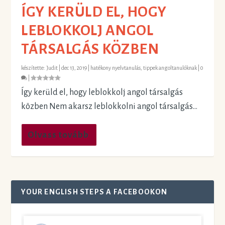
ÍGY KERÜLD EL, HOGY
LEBLOKKOLJ ANGOL
TÁRSALGÁS KÖZBEN
készítette:
Judit
|
dec 13, 2019
|
hatékony nyelvtanulás
,
tippek angoltanulóknak
|
0
|
Így kerüld el, hogy leblokkolj angol társalgás
közben Nem akarsz leblokkolni angol társalgás...
Olvass tovább
YOUR ENGLISH STEPS A FACEBOOKON