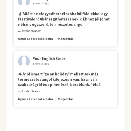
1 month ago
🎸 Miért ne elegyedhetnél szóba külföldiekkel egy
fesztiválon? Akár segíthetsz is nekik. Ehhez jól jöhet
néhány egyszerű, természetes angol
...
Tovább olvasom
Ugrás a Facebook oldalra
·
Megosztás
Your English Steps
1 month ago
☀️ A jól ismert "go on holiday" mellett sok más
természetes angol kifejezés is van, ha a nyári
szabadságról és a pihenésről beszélünk. Példá
...
Tovább olvasom
Ugrás a Facebook oldalra
·
Megosztás