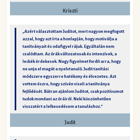
Kriszti
„Azért választottam Juditot, mert nagyon megfogott
azzal, hogy azt írta a honlapján, hogy motiválja a
tanítványait és odafigyel rájuk. Egyáltalán nem
csalódtam. Az órák változatosak és intenzívek, a
leckék érdekesek. Nagy figyelmet fordít arra, hogy
ne unja el magát a nyelvtanuló. Judit tanítási
módszere egyszerre hatékony és élvezetes. Azt
vettem észre, hogy szívén viseli a tanítványa
fejlődését. Bátran ajánlom Juditot, csak pozitívumot
tudok mondani az óráiról. Neki köszönhetően
visszatért a lelkesedésem a tanuláshoz.”
Judit