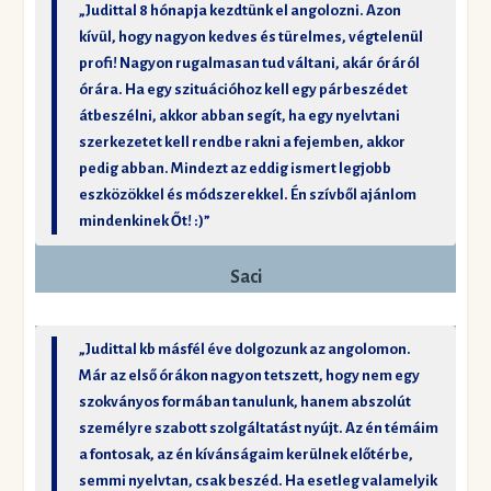
„Judittal 8 hónapja kezdtünk el angolozni. Azon
kívül, hogy nagyon kedves és türelmes, végtelenül
profi! Nagyon rugalmasan tud váltani, akár óráról
órára. Ha egy szituációhoz kell egy párbeszédet
átbeszélni, akkor abban segít, ha egy nyelvtani
szerkezetet kell rendbe rakni a fejemben, akkor
pedig abban. Mindezt az eddig ismert legjobb
eszközökkel és módszerekkel. Én szívből ajánlom
mindenkinek Őt! :)”
Saci
„Judittal kb másfél éve dolgozunk az angolomon.
Már az első órákon nagyon tetszett, hogy nem egy
szokványos formában tanulunk, hanem abszolút
személyre szabott szolgáltatást nyújt. Az én témáim
a fontosak, az én kívánságaim kerülnek előtérbe,
semmi nyelvtan, csak beszéd. Ha esetleg valamelyik