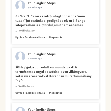
Your English Steps
3 weeks ago
Az "I can’t…" szerkezetről a legtöbbször a "nem
tudok" jut eszünkbe, pedig több olyan élő angol
kifejezésben is előfordul, amit nem érdemes
...
Tovább olvasom
Ugrás a Facebook oldalra
·
Megosztás
Your English Steps
4 weeks ago
💬 Hagyjuk a bonyolult körmondatokat! A
természetes angol beszéd tele van villámgyors,
kétszavas reakciókkal. Korábban mutattam néhány
"no"-
...
Tovább olvasom
Ugrás a Facebook oldalra
·
Megosztás
Your English Steps