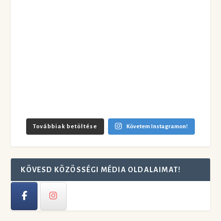
Továbbiak betöltése
Követem Instagramon!
KÖVESD KÖZÖSSÉGI MÉDIA OLDALAIMAT!