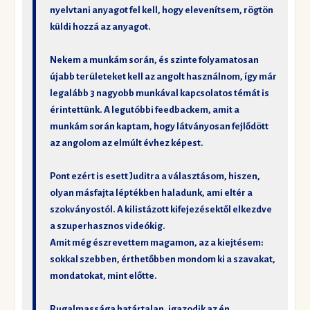
nyelvtani anyagot fel kell, hogy elevenítsem, rögtön
küldi hozzá az anyagot.
Nekem a munkám során, és szinte folyamatosan
újabb területeket kell az angolt használnom, így már
legalább 3 nagyobb munkával kapcsolatos témát is
érintettünk. A legutóbbi feedbackem, amit a
munkám során kaptam, hogy látványosan fejlődött
az angolom az elmúlt évhez képest.
Pont ezért is esett Juditra a választásom, hiszen,
olyan másfajta léptékben haladunk, ami eltér a
szokványostól. A kilistázott kifejezésektől elkezdve
a szuperhasznos videókig.
Amit még észrevettem magamon, az a kiejtésem:
sokkal szebben, érthetőbben mondom ki a szavakat,
mondatokat, mint előtte.
Rugalmassága határtalan, igazodik az én