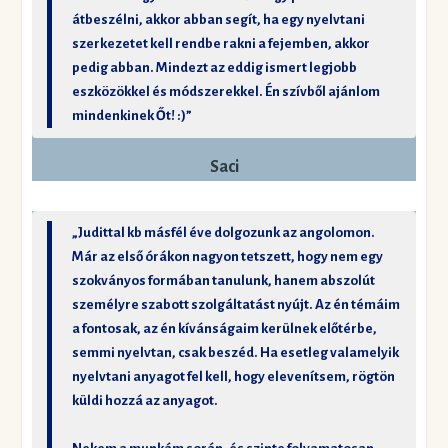
átbeszélni, akkor abban segít, ha egy nyelvtani
szerkezetet kell rendbe rakni a fejemben, akkor
pedig abban. Mindezt az eddig ismert legjobb
eszközökkel és módszerekkel. Én szívből ajánlom
mindenkinek Őt! :)”
Saci
„Judittal kb másfél éve dolgozunk az angolomon.
Már az első órákon nagyon tetszett, hogy nem egy
szokványos formában tanulunk, hanem abszolút
személyre szabott szolgáltatást nyújt. Az én témáim
a fontosak, az én kívánságaim kerülnek előtérbe,
semmi nyelvtan, csak beszéd. Ha esetleg valamelyik
nyelvtani anyagot fel kell, hogy elevenítsem, rögtön
küldi hozzá az anyagot.