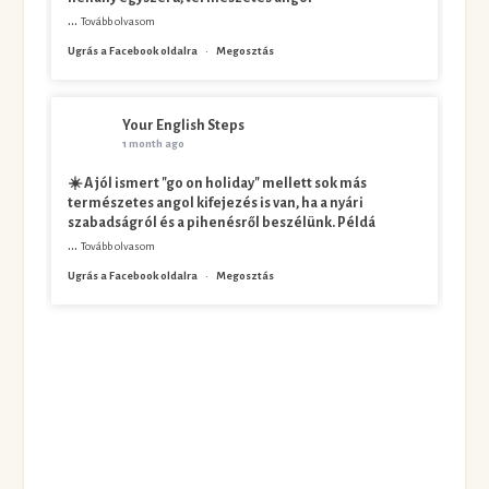
...
Tovább olvasom
Ugrás a Facebook oldalra
·
Megosztás
Your English Steps
1 month ago
☀️ A jól ismert "go on holiday" mellett sok más
természetes angol kifejezés is van, ha a nyári
szabadságról és a pihenésről beszélünk. Példá
...
Tovább olvasom
Ugrás a Facebook oldalra
·
Megosztás