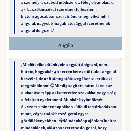
a személyre szabott módszerét. Főleg olyanoknak,
akik a szókincsüket szeretnék fejleszteni,
biztonságosabban szeretnének megnyilvánulni
angolul, nagyobb magabiztosággal szeretnének
angolul dolgozni.”
Angéla
„Mielőtt elkezdtünk volna együtt dolgozni, nem
hittem, hogy akár 40 percen keresztül tudok angolul
beszélni, de az ő támogató közegében sikerült ezt
megcsinálnom! 😊Mindig segített, bármi is volt az
elakadásom épp az ismeretlen szavakkal vagy a rég
elfelejtett nyelvtannal. Munkánk gyümölcsét
élvezem a mindennapokban külföldi tartózkodásom
miatt, végre tudok beszélgetni egyre
gördülékenyebben.. 🤩 Mindenképp ajánlom Juditot
mindenkinek, aki azon szeretne dolgozni, hogy