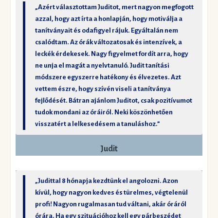
„Azért választottam Juditot, mert nagyon megfogott
azzal, hogy azt írta a honlapján, hogy motiválja a
tanítványait és odafigyel rájuk. Egyáltalán nem
csalódtam. Az órák változatosak és intenzívek, a
leckék érdekesek. Nagy figyelmet fordít arra, hogy
ne unja el magát a nyelvtanuló. Judit tanítási
módszere egyszerre hatékony és élvezetes. Azt
vettem észre, hogy szívén viseli a tanítványa
fejlődését. Bátran ajánlom Juditot, csak pozitívumot
tudok mondani az óráiról. Neki köszönhetően
visszatért a lelkesedésem a tanuláshoz.”
Judit
„Judittal 8 hónapja kezdtünk el angolozni. Azon
kívül, hogy nagyon kedves és türelmes, végtelenül
profi! Nagyon rugalmasan tud váltani, akár óráról
órára. Ha egy szituációhoz kell egy párbeszédet