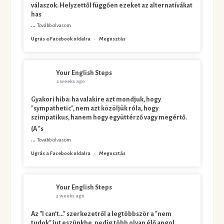
válaszok. Helyzettől függően ezeket az alternatívákat
has
...
Tovább olvasom
Ugrás a Facebook oldalra
·
Megosztás
Your English Steps
2 weeks ago
Gyakori hiba: ha valakire azt mondjuk, hogy
"sympathetic", nem azt közöljük róla, hogy
szimpatikus, hanem hogy együttérző vagy megértő.
(A "s
...
Tovább olvasom
Ugrás a Facebook oldalra
·
Megosztás
Your English Steps
3 weeks ago
Az "I can’t…" szerkezetről a legtöbbször a "nem
tudok" jut eszünkbe, pedig több olyan élő angol