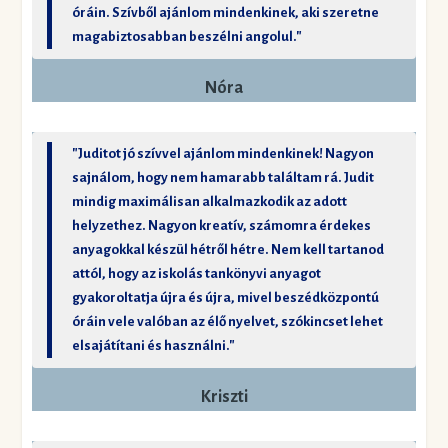
óráin. Szívből ajánlom mindenkinek, aki szeretne
magabiztosabban beszélni angolul."
Nóra
"Juditot jó szívvel ajánlom mindenkinek! Nagyon
sajnálom, hogy nem hamarabb találtam rá. Judit
mindig maximálisan alkalmazkodik az adott
helyzethez. Nagyon kreatív, számomra érdekes
anyagokkal készül hétről hétre. Nem kell tartanod
attól, hogy az iskolás tankönyvi anyagot
gyakoroltatja újra és újra, mivel beszédközpontú
óráin vele valóban az élő nyelvet, szókincset lehet
elsajátítani és használni."
Kriszti