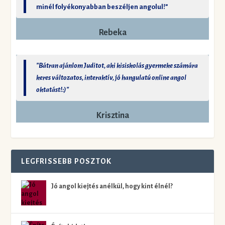
minél folyékonyabban beszéljen angolul!”
Rebeka
"Bátran ajánlom Juditot, aki kisiskolás gyermeke számára
keres változatos, interaktív, jó hangulatú online angol
oktatást!:)"
Krisztina
LEGFRISSEBB POSZTOK
Jó angol kiejtés anélkül, hogy kint élnél?