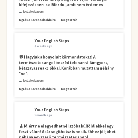
kifejezésben is előfordul, amit nem érdemes
...
Tovább olvasom
Ugrás a Facebook oldalra
·
Megosztás
Your English Steps
4 weeks ago
💬 Hagyjuk a bonyolult körmondatokat! A
természetes angol beszéd tele van villámgyors,
kétszavas reakciókkal. Korábban mutattam néhány
"no"-
...
Tovább olvasom
Ugrás a Facebook oldalra
·
Megosztás
Your English Steps
1 month ago
🎸 Miért ne elegyedhetnél szóba külföldiekkel egy
fesztiválon? Akár segíthetsz is nekik. Ehhez jól jöhet
néhány egyszerű, természetes angol