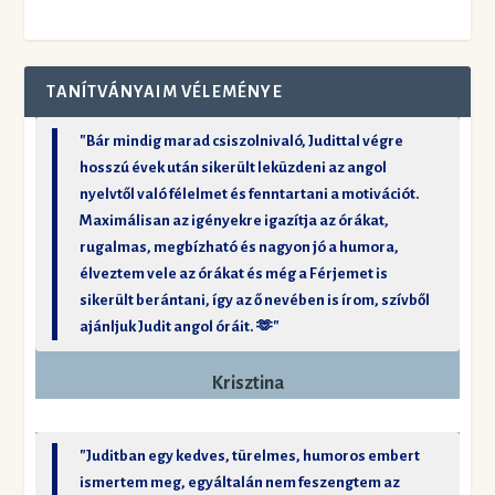
TANÍTVÁNYAIM VÉLEMÉNYE
"Bár mindig marad csiszolnivaló, Judittal végre
hosszú évek után sikerült leküzdeni az angol
nyelvtől való félelmet és fenntartani a motivációt.
Maximálisan az igényekre igazítja az órákat,
rugalmas, megbízható és nagyon jó a humora,
élveztem vele az órákat és még a Férjemet is
sikerült berántani, így az ő nevében is írom, szívből
ajánljuk Judit angol óráit. 🫶"
Krisztina
"Juditban egy kedves, türelmes, humoros embert
ismertem meg, egyáltalán nem feszengtem az