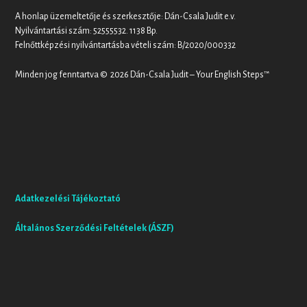
A honlap üzemeltetője és szerkesztője: Dán-Csala Judit e.v.
Nyilvántartási szám: 52555532. 1138 Bp.
Felnőttképzési nyilvántartásba vételi szám: B/2020/000332
Minden jog fenntartva © 2026 Dán-Csala Judit – Your English Steps™
Adatkezelési Tájékoztató
Általános Szerződési Feltételek (ÁSZF)