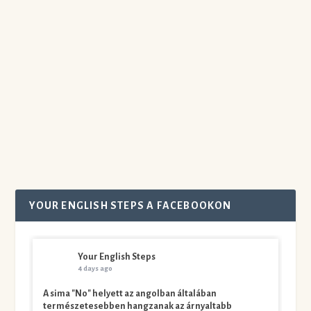
készítette:
Judit
|
febr 26, 2020
|
autentikus források és tananyagok
,
hatékony
nyelvtanulás
,
tippek angoltanulóknak
|
0
|
Hogyan jutott eszembe az angoltanulást a
valóságshow és tehetségkutató sorozatokkal egy
posztban...
Olvass tovább
YOUR ENGLISH STEPS A FACEBOOKON
Your English Steps
4 days ago
A sima "No" helyett az angolban általában
természetesebben hangzanak az árnyaltabb