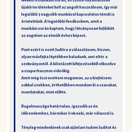
Nekem a munkám során, és szinte folyamatosan
újabb területeket kell az angolt használnom, így már
legalább 3 nagyobb munkával kapcsolatos témát is
érintettünk. A legutóbbi feedbackem, amit a
munkám során kaptam, hogy látványosan fejlődött
az angolom az elmúlt évhez képest.
Pont ezért is esett Juditra a választásom, hiszen,
olyan másfajta léptékben haladunk, ami eltér a
szokványostól. A kilistázott kifejezésektől elkezdve
a szuperhasznos videókig.
Amit még észrevettem magamon, az a kiejtésem:
sokkal szebben, érthetőbben mondom ki a szavakat,
mondatokat, mint előtte.
Rugalmassága határtalan, igazodik az én
időrendemhez, bármikor írok neki, már válaszol is.
Tényleg mindenkinek csak ajánlani tudom Juditot és