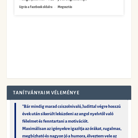
Ugrás a Facebook oldalra
·
Megosztás
TANÍTVÁNYAIM VÉLEMÉNYE
"Bár mindig marad csiszolnivaló, Judittal végre hosszú
évek után sikerült leküzdeni az angol nyelvtől való
félelmet és fenntartani a motivációt.
Maximálisan az igényekre igazítja az órákat, rugalmas,
megbízható és nagyon jó a humora, élveztem vele az