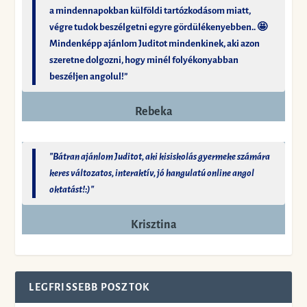
a mindennapokban külföldi tartózkodásom miatt,
végre tudok beszélgetni egyre gördülékenyebben.. 🤩
Mindenképp ajánlom Juditot mindenkinek, aki azon
szeretne dolgozni, hogy minél folyékonyabban
beszéljen angolul!”
Rebeka
"Bátran ajánlom Juditot, aki kisiskolás gyermeke számára
keres változatos, interaktív, jó hangulatú online angol
oktatást!:)"
Krisztina
LEGFRISSEBB POSZTOK