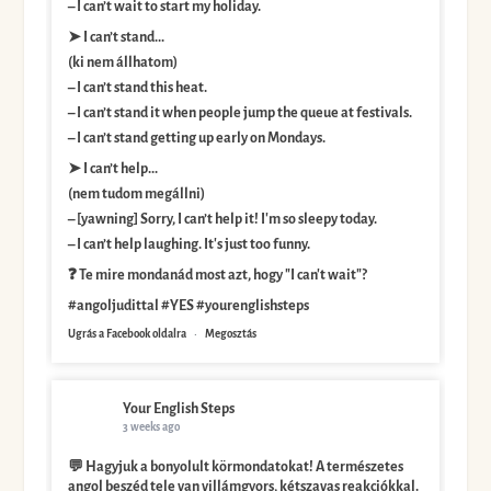
– I can’t wait to start my holiday.
➤ I can’t stand...
(ki nem állhatom)
– I can’t stand this heat.
– I can’t stand it when people jump the queue at festivals.
– I can’t stand getting up early on Mondays.
➤ I can’t help...
(nem tudom megállni)
– [yawning] Sorry, I can’t help it! I'm so sleepy today.
– I can’t help laughing. It's just too funny.
❓ Te mire mondanád most azt, hogy "I can't wait"?
#angoljudittal #YES #yourenglishsteps
Ugrás a Facebook oldalra
·
Megosztás
Your English Steps
3 weeks ago
💬 Hagyjuk a bonyolult körmondatokat! A természetes
angol beszéd tele van villámgyors, kétszavas reakciókkal.