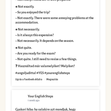
⁕ Not exactly.
– So you enjoyed the trip?
– Not exactly. There were some annoying problems at the
accommodation.
⁕ Not necessarily.
– Is it always this expensive?
– Not necessarily. It depends on the season.
⁕ Not quite.
– Are you ready for the exam?
– Not quite. I still need to revise a few things.
❓ Használtad már valamelyiket? Melyiket?
#angoljudittal #YES #yourenglishsteps
Ugrás a Facebook oldalra
·
Megosztás
Your English Steps
1 week ago
Gyakori hiba: ha valakire azt mondjuk, hogy