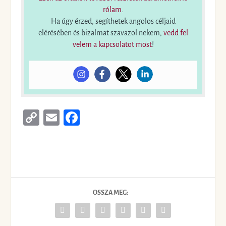
rólam
.
Ha úgy érzed, segíthetek angolos céljaid
elérésében és bizalmat szavazol nekem,
vedd fel
velem a kapcsolatot most
!
Co
E
Fa
py
m
ce
Li
ail
bo
nk
ok
OSSZA MEG: