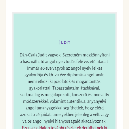
Judit
Dán-Csala Judit vagyok. Szeretném megkönnyíteni
a használható angol nyelvtudás felé vezető utadat.
Immár 40 éve vagyok az angol nyelv lelkes
gyakorlója és kb. 20 éve diplomás angoltanár,
nemzetközi kapcsolatok és magántanítási
gyakorlattal. Tapasztalataim átadásával,
szakmailag is megalapozott, korszerű és innovatív
módszerekkel, valamint autentikus, anyanyelvi
angol tananyagokkal segíthetlek, hogy elérd
azokat a céljaidat, amelyekben jelenleg a vélt vagy
valós angol nyelvi hiányosságaid akadályoznak.
Ezen az oldalon további részletek derülhetnek ki