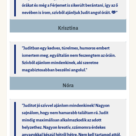
órákat és még a Férjemet is sikerült berántani, így az ő
nevében is írom, szívből ajánljuk Judit angol óráit. 🫶"
Krisztina
"Juditban egy kedves, türelmes, humoros embert
ismertem meg, egyáltalán nem feszengtem az óráin.
Szívből ajánlom mindenkinek, aki szeretne
magabiztosabban beszélni angolul."
Nóra
"Juditot jó szívvel ajánlom mindenkinek! Nagyon
sajnálom, hogy nem hamarabb találtam rá. Judit
mindig maximálisan alkalmazkodik az adott
helyzethez. Nagyon kreatív, számomra érdekes
anyagokkal készül hétről hétre. Nem kell tartanod attól,