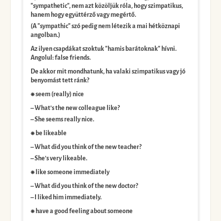
"sympathetic", nem azt közöljük róla, hogy szimpatikus,
hanem hogy együttérző vagy megértő.
(A "sympathic" szó pedig nem létezik a mai hétköznapi
angolban.)
Az ilyen csapdákat szoktuk "hamis barátoknak" hívni.
Angolul: false friends.
De akkor mit mondhatunk, ha valaki szimpatikus vagy jó
benyomást tett ránk?
⁕ seem (really) nice
– What’s the new colleague like?
– She seems really nice.
⁕ be likeable
– What did you think of the new teacher?
– She’s very likeable.
⁕ like someone immediately
– What did you think of the new doctor?
– I liked him immediately.
⁕ have a good feeling about someone