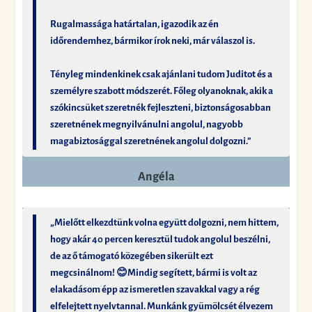
Rugalmassága határtalan, igazodik az én
időrendemhez, bármikor írok neki, már válaszol is.
Tényleg mindenkinek csak ajánlani tudom Juditot és a
személyre szabott módszerét. Főleg olyanoknak, akik a
szókincsüket szeretnék fejleszteni, biztonságosabban
szeretnének megnyilvánulni angolul, nagyobb
magabiztosággal szeretnének angolul dolgozni.”
Angéla
„Mielőtt elkezdtünk volna együtt dolgozni, nem hittem,
hogy akár 40 percen keresztül tudok angolul beszélni,
de az ő támogató közegében sikerült ezt
megcsinálnom! 😊Mindig segített, bármi is volt az
elakadásom épp az ismeretlen szavakkal vagy a rég
elfelejtett nyelvtannal. Munkánk gyümölcsét élvezem