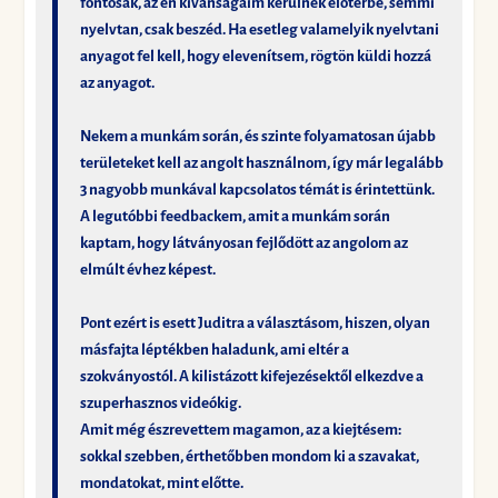
fontosak, az én kívánságaim kerülnek előtérbe, semmi
nyelvtan, csak beszéd. Ha esetleg valamelyik nyelvtani
anyagot fel kell, hogy elevenítsem, rögtön küldi hozzá
az anyagot.
Nekem a munkám során, és szinte folyamatosan újabb
területeket kell az angolt használnom, így már legalább
3 nagyobb munkával kapcsolatos témát is érintettünk.
A legutóbbi feedbackem, amit a munkám során
kaptam, hogy látványosan fejlődött az angolom az
elmúlt évhez képest.
Pont ezért is esett Juditra a választásom, hiszen, olyan
másfajta léptékben haladunk, ami eltér a
szokványostól. A kilistázott kifejezésektől elkezdve a
szuperhasznos videókig.
Amit még észrevettem magamon, az a kiejtésem:
sokkal szebben, érthetőbben mondom ki a szavakat,
mondatokat, mint előtte.