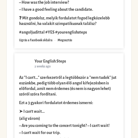
– How was the job interview?
– I have a good feeling about the candidate.
❓ Mit gondolsz, melyik fordulatot fogod legközelebb
használni, ha valakit szimpatikusnak találsz?
#angoljudittal #YES #yourenglishsteps
Ugrás a Facebook oldalra
·
Megosztás
Your English Steps
2 weeks ago
Az "I can’t…" szerkezetről a legtöbbször a "nem tudok" jut
eszünkbe, pedig több olyan élő angol kifejezésben is
előfordul, amit nem érdemes (és nem is nagyon lehet)
szóról szóra fordítani.
Ezt a 3 gyakori fordulatot érdemes ismerni:
➤ I can’t wait...
(alig várom)
– Are you coming to the concert tonight? – I can’t wait!
– I can’t wait for our trip.