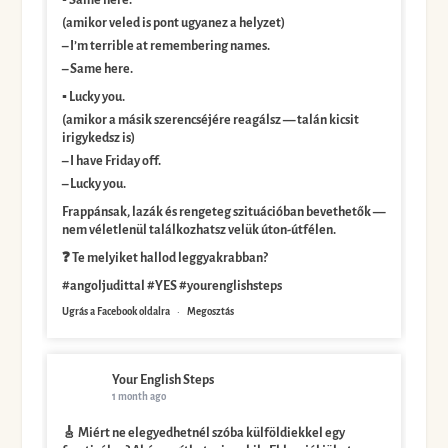
▪️ Same here.
(amikor veled is pont ugyanez a helyzet)
– I’m terrible at remembering names.
– Same here.
▪️ Lucky you.
(amikor a másik szerencséjére reagálsz — talán kicsit
irigykedsz is)
– I have Friday off.
– Lucky you.
Frappánsak, lazák és rengeteg szituációban bevethetők —
nem véletlenül találkozhatsz velük úton-útfélen.
❓ Te melyiket hallod leggyakrabban?
#angoljudittal #YES #yourenglishsteps
Ugrás a Facebook oldalra
·
Megosztás
Your English Steps
1 month ago
🎸 Miért ne elegyedhetnél szóba külföldiekkel egy