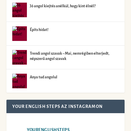
Jó angol kiejtés anélkül, hogy kint élnél?
Építs hidat!
Trendi angol szavak – Mai, nemrégiben elterjedt,
népszerű angol szavak
Anya tud angolul
YOUR ENGLISH STEPS AZ INSTAGRAMON
YOURENGLISHSTEPS