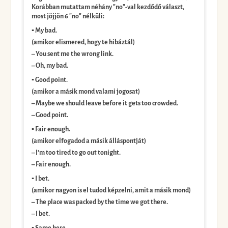
Korábban mutattam néhány "no"-val kezdődő választ,
most jöjjön 6 "no" nélküli:
▪️ My bad.
(amikor elismered, hogy te hibáztál)
– You sent me the wrong link.
– Oh, my bad.
▪️ Good point.
(amikor a másik mond valami jogosat)
– Maybe we should leave before it gets too crowded.
– Good point.
▪️ Fair enough.
(amikor elfogadod a másik álláspontját)
– I’m too tired to go out tonight.
– Fair enough.
▪️ I bet.
(amikor nagyon is el tudod képzelni, amit a másik mond)
– The place was packed by the time we got there.
– I bet.