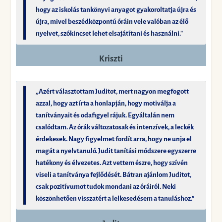
hogy az iskolás tankönyvi anyagot gyakoroltatja újra és
újra, mivel beszédközpontú óráin vele valóban az élő
nyelvet, szókincset lehet elsajátítani és használni."
Kriszti
„Azért választottam Juditot, mert nagyon megfogott
azzal, hogy azt írta a honlapján, hogy motiválja a
tanítványait és odafigyel rájuk. Egyáltalán nem
csalódtam. Az órák változatosak és intenzívek, a leckék
érdekesek. Nagy figyelmet fordít arra, hogy ne unja el
magát a nyelvtanuló. Judit tanítási módszere egyszerre
hatékony és élvezetes. Azt vettem észre, hogy szívén
viseli a tanítványa fejlődését. Bátran ajánlom Juditot,
csak pozitívumot tudok mondani az óráiról. Neki
köszönhetően visszatért a lelkesedésem a tanuláshoz.”