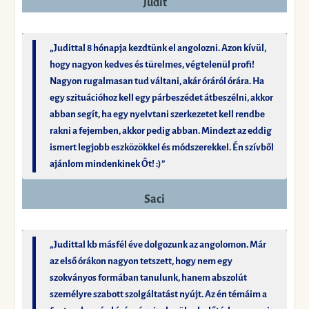
Judit
„Judittal 8 hónapja kezdtünk el angolozni. Azon kívül,
hogy nagyon kedves és türelmes, végtelenül profi!
Nagyon rugalmasan tud váltani, akár óráról órára. Ha
egy szituációhoz kell egy párbeszédet átbeszélni, akkor
abban segít, ha egy nyelvtani szerkezetet kell rendbe
rakni a fejemben, akkor pedig abban. Mindezt az eddig
ismert legjobb eszközökkel és módszerekkel. Én szívből
ajánlom mindenkinek Őt! :)”
Saci
„Judittal kb másfél éve dolgozunk az angolomon. Már
az első órákon nagyon tetszett, hogy nem egy
szokványos formában tanulunk, hanem abszolút
személyre szabott szolgáltatást nyújt. Az én témáim a