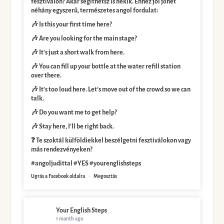
fesztiválon? Akár segíthetsz is nekik. Ehhez jól jöhet
néhány egyszerű, természetes angol fordulat:
🎶 Is this your first time here?
🎶 Are you looking for the main stage?
🎶 It’s just a short walk from here.
🎶 You can fill up your bottle at the water refill station
over there.
🎶 It’s too loud here. Let’s move out of the crowd so we can
talk.
🎶 Do you want me to get help?
🎶 Stay here, I’ll be right back.
❓ Te szoktál külföldiekkel beszélgetni fesztiválokon vagy
más rendezvényeken?
#angoljudittal #YES #yourenglishsteps
Ugrás a Facebook oldalra
·
Megosztás
Your English Steps
1 month ago