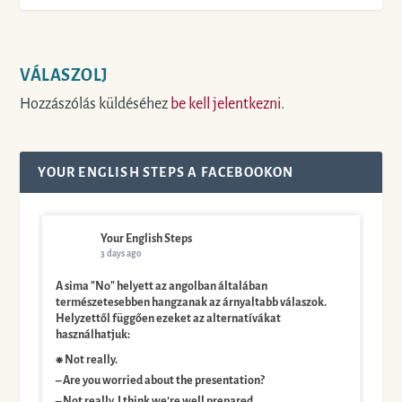
VÁLASZOLJ
Hozzászólás küldéséhez
be kell jelentkezni
.
YOUR ENGLISH STEPS A FACEBOOKON
Your English Steps
3 days ago
A sima "No" helyett az angolban általában
természetesebben hangzanak az árnyaltabb válaszok.
Helyzettől függően ezeket az alternatívákat
használhatjuk:
⁕ Not really.
– Are you worried about the presentation?
– Not really. I think we’re well prepared.