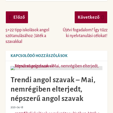
Előző
Következő
5+22 tipp iskolások angol
Újévi fogadalom? Így tűzz
szótanulásához: Játék a
ki nyelvtanulási célokat!
szavakkal
KAPCSOLÓDÓ HOZZÁSZÓLÁSOK
Trendi angol szavak – Mai,
nemrégiben elterjedt,
népszerű angol szavak
2021-04-18