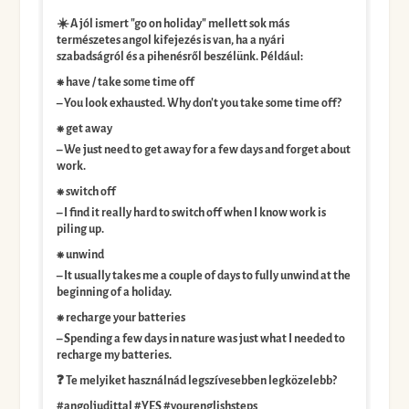
☀️ A jól ismert "go on holiday" mellett sok más
természetes angol kifejezés is van, ha a nyári
szabadságról és a pihenésről beszélünk. Például:
⁕ have / take some time off
– You look exhausted. Why don't you take some time off?
⁕ get away
– We just need to get away for a few days and forget about
work.
⁕ switch off
– I find it really hard to switch off when I know work is
piling up.
⁕ unwind
– It usually takes me a couple of days to fully unwind at the
beginning of a holiday.
⁕ recharge your batteries
– Spending a few days in nature was just what I needed to
recharge my batteries.
❓ Te melyiket használnád legszívesebben legközelebb?
#angoljudittal #YES #yourenglishsteps