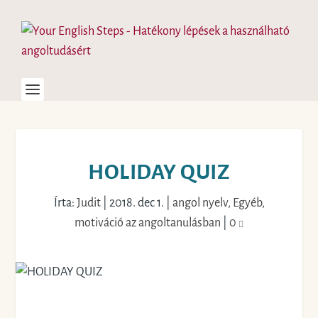
HOLIDAY QUIZ
Írta:
Judit
|
2018. dec 1.
|
angol nyelv
,
Egyéb
,
motiváció az angoltanulásban
|
0