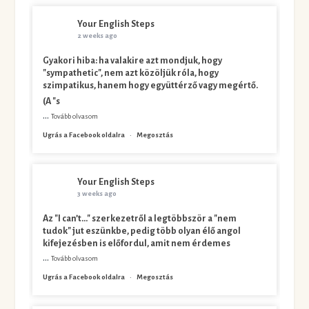
Your English Steps
2 weeks ago
Gyakori hiba: ha valakire azt mondjuk, hogy
"sympathetic", nem azt közöljük róla, hogy
szimpatikus, hanem hogy együttérző vagy megértő.
(A "s
...
Tovább olvasom
Ugrás a Facebook oldalra
·
Megosztás
Your English Steps
3 weeks ago
Az "I can’t…" szerkezetről a legtöbbször a "nem
tudok" jut eszünkbe, pedig több olyan élő angol
kifejezésben is előfordul, amit nem érdemes
...
Tovább olvasom
Ugrás a Facebook oldalra
·
Megosztás