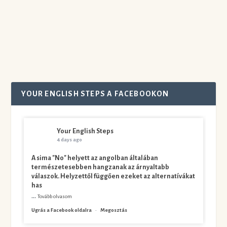
látod, hiába...
Olvass tovább
YOUR ENGLISH STEPS A FACEBOOKON
Your English Steps
4 days ago
A sima "No" helyett az angolban általában
természetesebben hangzanak az árnyaltabb
válaszok. Helyzettől függően ezeket az alternatívákat
has
...
Tovább olvasom
Ugrás a Facebook oldalra
·
Megosztás