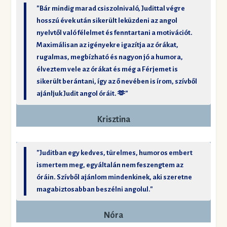
"Bár mindig marad csiszolnivaló, Judittal végre
hosszú évek után sikerült leküzdeni az angol
nyelvtől való félelmet és fenntartani a motivációt.
Maximálisan az igényekre igazítja az órákat,
rugalmas, megbízható és nagyon jó a humora,
élveztem vele az órákat és még a Férjemet is
sikerült berántani, így az ő nevében is írom, szívből
ajánljuk Judit angol óráit. 🫶"
Krisztina
"Juditban egy kedves, türelmes, humoros embert
ismertem meg, egyáltalán nem feszengtem az
óráin. Szívből ajánlom mindenkinek, aki szeretne
magabiztosabban beszélni angolul."
Nóra