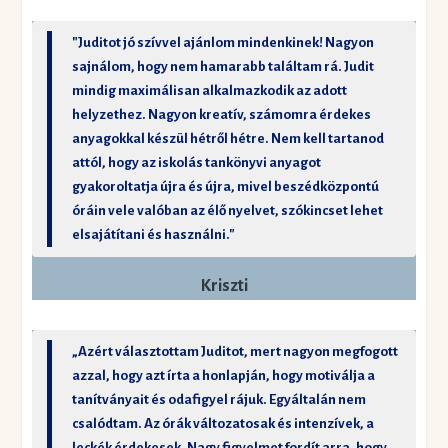
"Juditot jó szívvel ajánlom mindenkinek! Nagyon
sajnálom, hogy nem hamarabb találtam rá. Judit
mindig maximálisan alkalmazkodik az adott
helyzethez. Nagyon kreatív, számomra érdekes
anyagokkal készül hétről hétre. Nem kell tartanod
attól, hogy az iskolás tankönyvi anyagot
gyakoroltatja újra és újra, mivel beszédközpontú
óráin vele valóban az élő nyelvet, szókincset lehet
elsajátítani és használni."
Kriszti
„Azért választottam Juditot, mert nagyon megfogott
azzal, hogy azt írta a honlapján, hogy motiválja a
tanítványait és odafigyel rájuk. Egyáltalán nem
csalódtam. Az órák változatosak és intenzívek, a
leckék érdekesek. Nagy figyelmet fordít arra, hogy