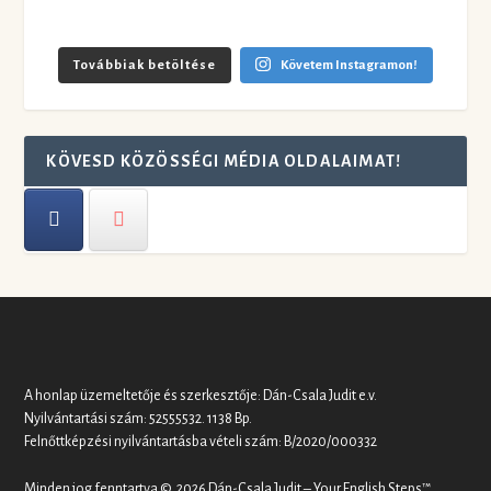
Továbbiak betöltése
Követem Instagramon!
KÖVESD KÖZÖSSÉGI MÉDIA OLDALAIMAT!
A honlap üzemeltetője és szerkesztője: Dán-Csala Judit e.v.
Nyilvántartási szám: 52555532. 1138 Bp.
Felnőttképzési nyilvántartásba vételi szám: B/2020/000332
Minden jog fenntartva © 2026 Dán-Csala Judit – Your English Steps™