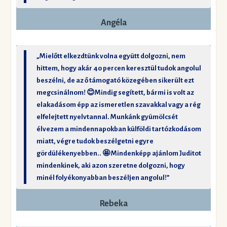
Angéla
„Mielőtt elkezdtünk volna együtt dolgozni, nem
hittem, hogy akár 40 percen keresztül tudok angolul
beszélni, de az ő támogató közegében sikerült ezt
megcsinálnom! 😊Mindig segített, bármi is volt az
elakadásom épp az ismeretlen szavakkal vagy a rég
elfelejtett nyelvtannal. Munkánk gyümölcsét
élvezem a mindennapokban külföldi tartózkodásom
miatt, végre tudok beszélgetni egyre
gördülékenyebben.. 🤩 Mindenképp ajánlom Juditot
mindenkinek, aki azon szeretne dolgozni, hogy
minél folyékonyabban beszéljen angolul!”
Rebeka