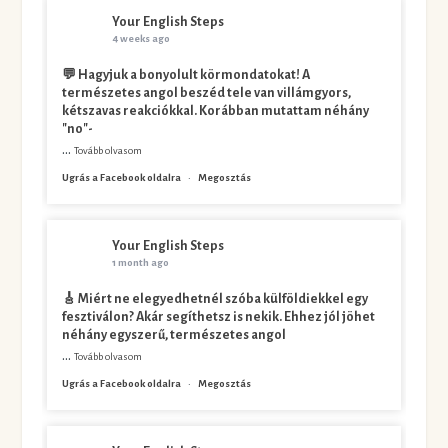
Your English Steps
4 weeks ago
💬 Hagyjuk a bonyolult körmondatokat! A
természetes angol beszéd tele van villámgyors,
kétszavas reakciókkal. Korábban mutattam néhány
"no"-
...
Tovább olvasom
Ugrás a Facebook oldalra
·
Megosztás
Your English Steps
1 month ago
🎸 Miért ne elegyedhetnél szóba külföldiekkel egy
fesztiválon? Akár segíthetsz is nekik. Ehhez jól jöhet
néhány egyszerű, természetes angol
...
Tovább olvasom
Ugrás a Facebook oldalra
·
Megosztás