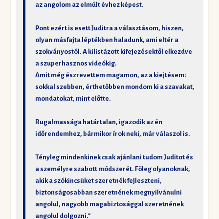
az angolom az elmúlt évhez képest.
Pont ezért is esett Juditra a választásom, hiszen,
olyan másfajta léptékben haladunk, ami eltér a
szokványostól. A kilistázott kifejezésektől elkezdve
a szuperhasznos videókig.
Amit még észrevettem magamon, az a kiejtésem:
sokkal szebben, érthetőbben mondom ki a szavakat,
mondatokat, mint előtte.
Rugalmassága határtalan, igazodik az én
időrendemhez, bármikor írok neki, már válaszol is.
Tényleg mindenkinek csak ajánlani tudom Juditot és
a személyre szabott módszerét. Főleg olyanoknak,
akik a szókincsüket szeretnék fejleszteni,
biztonságosabban szeretnének megnyilvánulni
angolul, nagyobb magabiztosággal szeretnének
angolul dolgozni.”