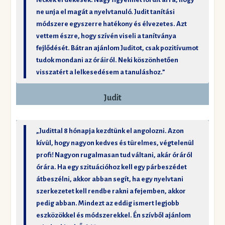
ne unja el magát a nyelvtanuló. Judit tanítási
módszere egyszerre hatékony és élvezetes. Azt
vettem észre, hogy szívén viseli a tanítványa
fejlődését. Bátran ajánlom Juditot, csak pozitívumot
tudok mondani az óráiról. Neki köszönhetően
visszatért a lelkesedésem a tanuláshoz.”
Judit
„Judittal 8 hónapja kezdtünk el angolozni. Azon
kívül, hogy nagyon kedves és türelmes, végtelenül
profi! Nagyon rugalmasan tud váltani, akár óráról
órára. Ha egy szituációhoz kell egy párbeszédet
átbeszélni, akkor abban segít, ha egy nyelvtani
szerkezetet kell rendbe rakni a fejemben, akkor
pedig abban. Mindezt az eddig ismert legjobb
eszközökkel és módszerekkel. Én szívből ajánlom