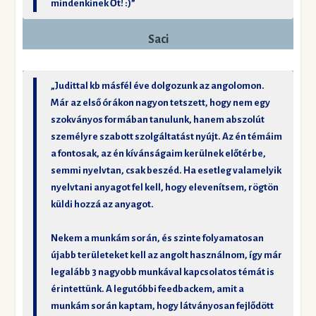
mindenkinek Őt! :)”
Saci
„Judittal kb másfél éve dolgozunk az angolomon.
Már az első órákon nagyon tetszett, hogy nem egy
szokványos formában tanulunk, hanem abszolút
személyre szabott szolgáltatást nyújt. Az én témáim
a fontosak, az én kívánságaim kerülnek előtérbe,
semmi nyelvtan, csak beszéd. Ha esetleg valamelyik
nyelvtani anyagot fel kell, hogy elevenítsem, rögtön
küldi hozzá az anyagot.
Nekem a munkám során, és szinte folyamatosan
újabb területeket kell az angolt használnom, így már
legalább 3 nagyobb munkával kapcsolatos témát is
érintettünk. A legutóbbi feedbackem, amit a
munkám során kaptam, hogy látványosan fejlődött