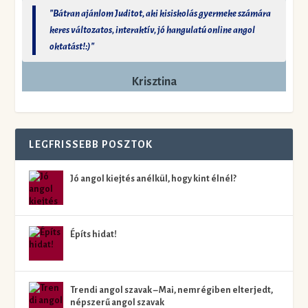
"Bátran ajánlom Juditot, aki kisiskolás gyermeke számára
keres változatos, interaktív, jó hangulatú online angol
oktatást!:)"
Krisztina
LEGFRISSEBB POSZTOK
Jó angol kiejtés anélkül, hogy kint élnél?
Építs hidat!
Trendi angol szavak – Mai, nemrégiben elterjedt,
népszerű angol szavak