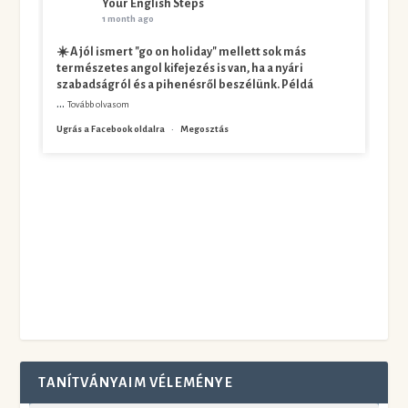
Your English Steps
1 month ago
☀️ A jól ismert "go on holiday" mellett sok más
természetes angol kifejezés is van, ha a nyári
szabadságról és a pihenésről beszélünk. Példá
...
Tovább olvasom
Ugrás a Facebook oldalra
·
Megosztás
TANÍTVÁNYAIM VÉLEMÉNYE